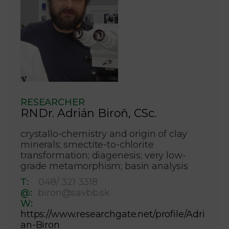
RESEARCHER
RNDr. Adrián Biroň, CSc.
crystallo-chemistry and origin of clay
minerals; smectite-to-chlorite
transformation; diagenesis; very low-
grade metamorphism; basin analysis
T:
048/ 321 3318
@:
biron@savbb.sk
W:
https://www.researchgate.net/profile/Adri
an-Biron