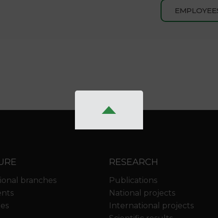
EMPLOYEE
URE
RESEARCH
ional branches
Publications
nts
National projects
ies
International projects