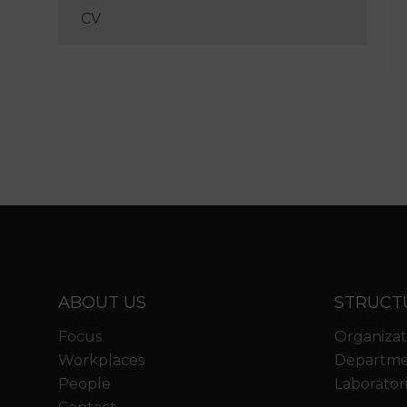
CV
ABOUT US
STRUCT
Focus
Organizat
Workplaces
Departme
People
Laborator