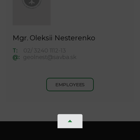
Mgr. Oleksii Nesterenko
T:
02/ 3240 1112-13
@:
geolnest@savba.sk
EMPLOYEES