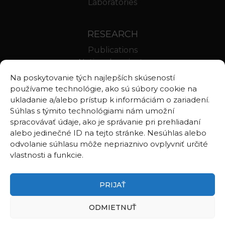
Laboratories
RESEARCH
Publications
National projects
International projects
Na poskytovanie tých najlepších skúseností
Scientific results
používame technológie, ako sú súbory cookie na
ukladanie a/alebo prístup k informáciám o zariadení.
Súhlas s týmito technológiami nám umožní
LINKS
spracovávať údaje, ako je správanie pri prehliadaní
alebo jedinečné ID na tejto stránke. Nesúhlas alebo
Geologica Carpathica
odvolanie súhlasu môže nepriaznivo ovplyvniť určité
Contributions to Geophysics and Geodesy
vlastnosti a funkcie.
Webmail BA
Webmail BB
PRIJAŤ
ODMIETNUŤ
©2026
Earth Science Institute of the Slovak Academy of Sciences