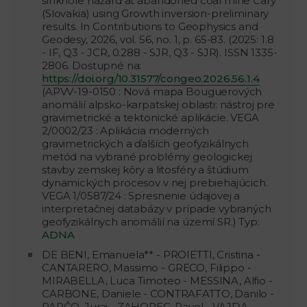
sinkhole hazard at abandoned coal mine Cary
(Slovakia) using Growth inversion-preliminary
results. In Contributions to Geophysics and
Geodesy, 2026, vol. 56, no. 1, p. 65-83. (2025: 1.8
- IF, Q3 - JCR, 0.288 - SJR, Q3 - SJR). ISSN 1335-
2806. Dostupné na:
https://doi.org/10.31577/congeo.2026.56.1.4
(APVV-19-0150 : Nová mapa Bouguerových
anomálií alpsko-karpatskej oblasti: nástroj pre
gravimetrické a tektonické aplikácie. VEGA
2/0002/23 : Aplikácia moderných
gravimetrických a ďalších geofyzikálnych
metód na vybrané problémy geologickej
stavby zemskej kôry a litosféry a štúdium
dynamických procesov v nej prebiehajúcich.
VEGA 1/0587/24 : Spresnenie údajovej a
interpretačnej databázy v prípade vybraných
geofyzikálnych anomálií na území SR.) Typ:
ADNA
DE BENI, Emanuela** - PROIETTI, Cristina -
CANTARERO, Massimo - GRECO, Filippo -
MIRABELLA, Luca Timoteo - MESSINA, Alfio -
CARBONE, Daniele - CONTRAFATTO, Danilo -
PAPČO, Juraj - ZAHOREC, Pavol - VAJDA,