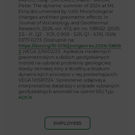
Peter. The dynamic summer of 2024 at Mt.
Etna documented by UAS: Morphological
changes and their gravimetric effects. In
Journal of Volcanology and Geothermal
Research, 2026, vol. 472, art. no. 108562. (2025:
2.5 - IF, Q2 - JCR, 0.909 - SJR, Q1 - SJR). ISSN
0377-0273. Dostupné na:
https://doi.org/10.1016/j.jvolgeores.2026.10856
2
(VEGA 2/0002/23 : Aplikácia moderných
gravimetrických a ďalších geofyzikálnych
metód na vybrané problémy geologickej
stavby zemskej kôry a litosféry a štúdium
dynamických procesov v nej prebiehajúcich.
VEGA 1/0587/24 : Spresnenie údajovej a
interpretačnej databázy v prípade vybraných
geofyzikálnych anomálií na území SR.) Typ:
ADCA
EMPLOYEES