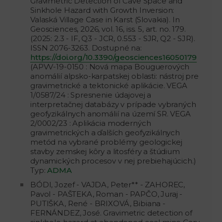
Gravimetric Detection of Cave Space and
Sinkhole Hazard with Growth Inversion:
Valaská Village Case in Karst (Slovakia). In
Geosciences, 2026, vol. 16, iss. 5, art. no. 179.
(2025: 2.3 - IF, Q3 - JCR, 0.553 - SJR, Q2 - SJR).
ISSN 2076-3263. Dostupné na:
https://doi.org/10.3390/geosciences16050179
(APVV-19-0150 : Nová mapa Bouguerových
anomálií alpsko-karpatskej oblasti: nástroj pre
gravimetrické a tektonické aplikácie. VEGA
1/0587/24 : Spresnenie údajovej a
interpretačnej databázy v prípade vybraných
geofyzikálnych anomálií na území SR. VEGA
2/0002/23 : Aplikácia moderných
gravimetrických a ďalších geofyzikálnych
metód na vybrané problémy geologickej
stavby zemskej kôry a litosféry a štúdium
dynamických procesov v nej prebiehajúcich.)
Typ:
ADMA
BÓDI, Jozef - VAJDA, Peter** - ZAHOREC,
Pavol - PAŠTEKA, Roman - PAPČO, Juraj -
PUTIŠKA, René - BRIXOVÁ, Bibiana -
FERNÁNDEZ, José. Gravimetric detection of