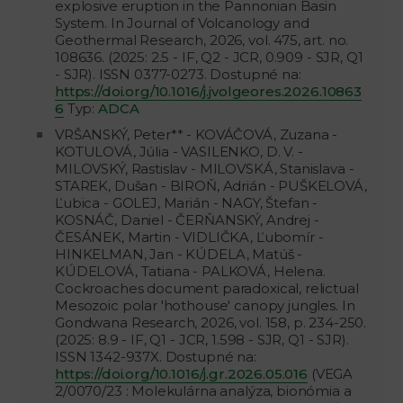
explosive eruption in the Pannonian Basin
System. In Journal of Volcanology and
Geothermal Research, 2026, vol. 475, art. no.
108636. (2025: 2.5 - IF, Q2 - JCR, 0.909 - SJR, Q1
- SJR). ISSN 0377-0273. Dostupné na:
https://doi.org/10.1016/j.jvolgeores.2026.10863
6
Typ:
ADCA
VRŠANSKÝ, Peter** - KOVÁČOVÁ, Zuzana -
KOTULOVÁ, Júlia - VASILENKO, D. V. -
MILOVSKÝ, Rastislav - MILOVSKÁ, Stanislava -
STAREK, Dušan - BIROŇ, Adrián - PUŠKELOVÁ,
Ľubica - GOLEJ, Marián - NAGY, Štefan -
KOSNÁČ, Daniel - ČERŇANSKÝ, Andrej -
ČESÁNEK, Martin - VIDLIČKA, Ľubomír -
HINKELMAN, Jan - KÚDELA, Matúš -
KÚDELOVÁ, Tatiana - PALKOVÁ, Helena.
Cockroaches document paradoxical, relictual
Mesozoic polar 'hothouse' canopy jungles. In
Gondwana Research, 2026, vol. 158, p. 234-250.
(2025: 8.9 - IF, Q1 - JCR, 1.598 - SJR, Q1 - SJR).
ISSN 1342-937X. Dostupné na:
https://doi.org/10.1016/j.gr.2026.05.016
(VEGA
2/0070/23 : Molekulárna analýza, bionómia a