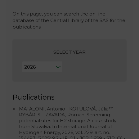
On this page, you can search the on-line
database of the Central Library of the SAS for the
publications.
SELECT YEAR
Publications
MATALONI, Antonio - KOTULOVÁ, Júlia** -
RYBÁR, S. - ZAVADA, Roman. Screening
potential sites for H2 storage: A case study
from Slovakia. In International Journal of
Hydrogen Energy, 2026, vol. 229, art. no.
154497. (2025: 9.2 - IF, Q1 - JCR, 1.659 - SJR, Q1 -