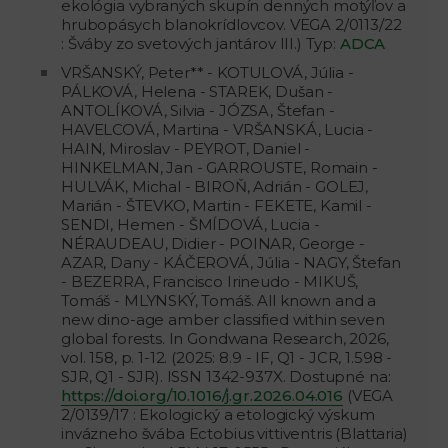
ekológia vybraných skupín denných motýľov a
hrubopásych blanokrídlovcov. VEGA 2/0113/22
: Šváby zo svetových jantárov III.) Typ:
ADCA
VRŠANSKÝ, Peter** - KOTULOVÁ, Júlia -
PÁLKOVÁ, Helena - STAREK, Dušan -
ANTOLÍKOVÁ, Silvia - JÓZSA, Štefan -
HAVELCOVÁ, Martina - VRŠANSKÁ, Lucia -
HAIN, Miroslav - PEYROT, Daniel -
HINKELMAN, Jan - GARROUSTE, Romain -
HULVÁK, Michal - BIROŇ, Adrián - GOLEJ,
Marián - ŠTEVKO, Martin - FEKETE, Kamil -
SENDI, Hemen - ŠMÍDOVÁ, Lucia -
NÉRAUDEAU, Didier - POINAR, George -
AZAR, Dany - KÁČEROVÁ, Júlia - NAGY, Štefan
- BEZERRA, Francisco Irineudo - MIKUŠ,
Tomáš - MLYNSKÝ, Tomáš. All known and a
new dino-age amber classified within seven
global forests. In Gondwana Research, 2026,
vol. 158, p. 1-12. (2025: 8.9 - IF, Q1 - JCR, 1.598 -
SJR, Q1 - SJR). ISSN 1342-937X. Dostupné na:
https://doi.org/10.1016/j.gr.2026.04.016
(VEGA
2/0139/17 : Ekologický a etologický výskum
invázneho švába Ectobius vittiventris (Blattaria)