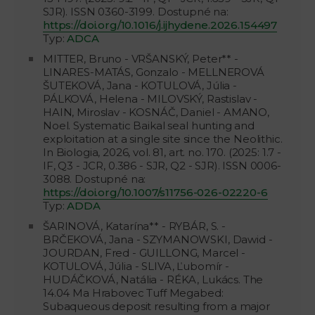
SJR). ISSN 0360-3199. Dostupné na:
https://doi.org/10.1016/j.ijhydene.2026.154497
Typ:
ADCA
MITTER, Bruno - VRŠANSKÝ, Peter** -
LINARES-MATÁS, Gonzalo - MELLNEROVÁ
ŠUTEKOVÁ, Jana - KOTULOVÁ, Júlia -
PÁLKOVÁ, Helena - MILOVSKÝ, Rastislav -
HAIN, Miroslav - KOSNÁČ, Daniel - AMANO,
Noel. Systematic Baikal seal hunting and
exploitation at a single site since the Neolithic.
In Biologia, 2026, vol. 81, art. no. 170. (2025: 1.7 -
IF, Q3 - JCR, 0.386 - SJR, Q2 - SJR). ISSN 0006-
3088. Dostupné na:
https://doi.org/10.1007/s11756-026-02220-6
Typ:
ADDA
ŠARINOVÁ, Katarína** - RYBÁR, S. -
BRČEKOVÁ, Jana - SZYMANOWSKI, Dawid -
JOURDAN, Fred - GUILLONG, Marcel -
KOTULOVÁ, Júlia - SLIVA, Ľubomír -
HUDÁČKOVÁ, Natália - RÉKA, Lukács. The
14.04 Ma Hrabovec Tuff Megabed:
Subaqueous deposit resulting from a major