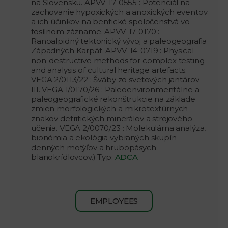
na Slovensku. APVV-17-0555 : Potenciál na
zachovanie hypoxických a anoxických eventov
a ich účinkov na bentické spoločenstvá vo
fosílnom zázname. APVV-17-0170 :
Ranoalpidný tektonický vývoj a paleogeografia
Západných Karpát. APVV-14-0719 : Physical
non-destructive methods for complex testing
and analysis of cultural heritage artefacts.
VEGA 2/0113/22 : Šváby zo svetových jantárov
III. VEGA 1/0170/26 : Paleoenvironmentálne a
paleogeografické rekonštrukcie na základe
zmien morfologických a mikrotextúrnych
znakov detritických minerálov a strojového
učenia. VEGA 2/0070/23 : Molekulárna analýza,
bionómia a ekológia vybraných skupín
denných motýľov a hrubopásych
blanokrídlovcov.) Typ:
ADCA
EMPLOYEES