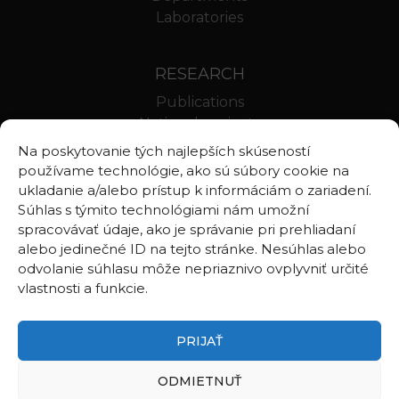
Laboratories
RESEARCH
Publications
National projects
International projects
Na poskytovanie tých najlepších skúseností
Scientific results
používame technológie, ako sú súbory cookie na
ukladanie a/alebo prístup k informáciám o zariadení.
Súhlas s týmito technológiami nám umožní
LINKS
spracovávať údaje, ako je správanie pri prehliadaní
alebo jedinečné ID na tejto stránke. Nesúhlas alebo
Geologica Carpathica
odvolanie súhlasu môže nepriaznivo ovplyvniť určité
Contributions to Geophysics and Geodesy
vlastnosti a funkcie.
Webmail BA
Webmail BB
PRIJAŤ
ODMIETNUŤ