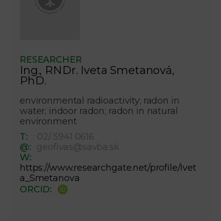
RESEARCHER
Ing., RNDr. Iveta Smetanová,
PhD.
environmental radioactivity; radon in
water; indoor radon; radon in natural
environment
T:
02/ 5941 0616
@:
geofivas@savba.sk
W:
https://www.researchgate.net/profile/Ivet
a_Smetanova
ORCID: