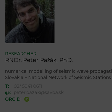
RESEARCHER
RNDr. Peter Pažák, PhD.
numerical modelling of seismic wave propagation
Slovakia – National Network of Seismic Stations
T:
02/ 5941 0611
@:
peter.pazak@savba.sk
ORCID: