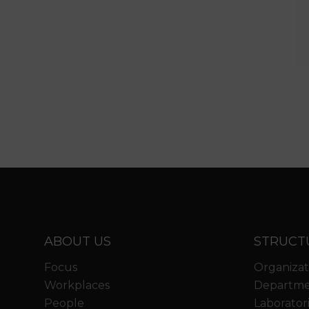
ABOUT US
STRUCT
Focus
Organizat
Workplaces
Departme
People
Laborator