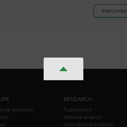
EMPLOYEE
URE
RESEARCH
ional branches
Publications
nts
National projects
ies
International projects