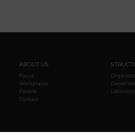
ABOUT US
STRUCT
Focus
Organizat
Workplaces
Departme
People
Laborator
Contact