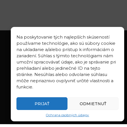
Na poskytovanie tých najlepších skúseností
používame technológie, ako sú súbory cookie
na ukladanie a/alebo prístup k informáciám o
zariadení. Súhlas s týmito technológiami nám
LINKS
umožní spracovávať údaje, ako je správanie pri
prehliadaní alebo jedinečné ID na tejto
Geologica Carpathica
stránke. Nesúhlas alebo odvolanie súhlasu
Contributions to Geophysics and
môže nepriaznivo ovplyvniť určité vlastnosti a
Geodesy
funkcie.
Webmail BA
Webmail BB
PRIJAŤ
ODMIETNUŤ
Ochrana osobných údajov