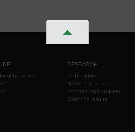
URE
RESEARCH
ional branches
Publications
nts
National projects
ies
International projects
Scientific results