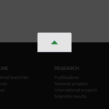
URE
RESEARCH
ional branches
Publications
nts
National projects
ies
International projects
Scientific results