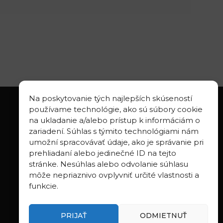
Na poskytovanie tých najlepších skúseností
používame technológie, ako sú súbory cookie
na ukladanie a/alebo prístup k informáciám o
zariadení. Súhlas s týmito technológiami nám
LINKS
umožní spracovávať údaje, ako je správanie pri
prehliadaní alebo jedinečné ID na tejto
Geologica Carpathica
stránke. Nesúhlas alebo odvolanie súhlasu
Contributions to Geophysics and
môže nepriaznivo ovplyvniť určité vlastnosti a
Geodesy
funkcie.
Webmail BA
Webmail BB
PRIJAŤ
ODMIETNUŤ