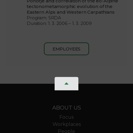
Pohorje and correlation of the eo-Alpine
tectonometamorphic evolution of the
Eastern Alps and Western Carpathians
Program: SRDA
Duration: 1. 3. 2006 – 1. 3. 2009
EMPLOYEES
ABOUT US
Focus
Workplaces
People