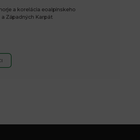
orje a korelácia eoalpínskeho
 a Západných Karpát
I