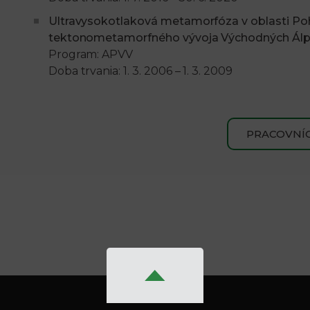
Ultravysokotlaková metamorfóza v oblasti Poh
tektonometamorfného vývoja Východných Álp
Program: APVV
Doba trvania: 1. 3. 2006 – 1. 3. 2009
PRACOVNÍC