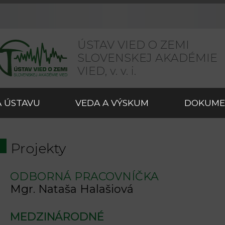
ÚSTAV VIED O ZEMI
SLOVENSKEJ AKADÉMIE
VIED,
v. v. i.
 ÚSTAVU
VEDA A VÝSKUM
DOKUME
Projekty
ODBORNÁ PRACOVNÍČKA
Mgr. Nataša Halašiová
MEDZINÁRODNÉ