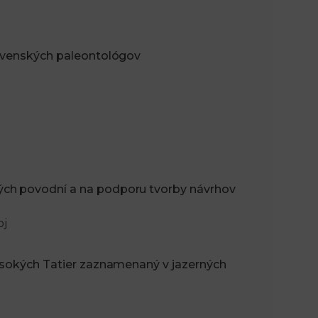
n
e
lovenských paleontológov
i
x
e
t
ých povodní a na podporu tvorby návrhov
oj
Vysokých Tatier zaznamenaný v jazerných