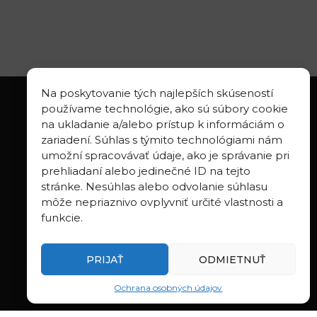
Na poskytovanie tých najlepších skúseností
používame technológie, ako sú súbory cookie
na ukladanie a/alebo prístup k informáciám o
zariadení. Súhlas s týmito technológiami nám
LINKS
umožní spracovávať údaje, ako je správanie pri
prehliadaní alebo jedinečné ID na tejto
Geologica Carpathica
stránke. Nesúhlas alebo odvolanie súhlasu
Contributions to Geophysics and
môže nepriaznivo ovplyvniť určité vlastnosti a
Geodesy
funkcie.
Webmail BA
Webmail BB
PRIJAŤ
ODMIETNUŤ
Ochrana osobných údajov