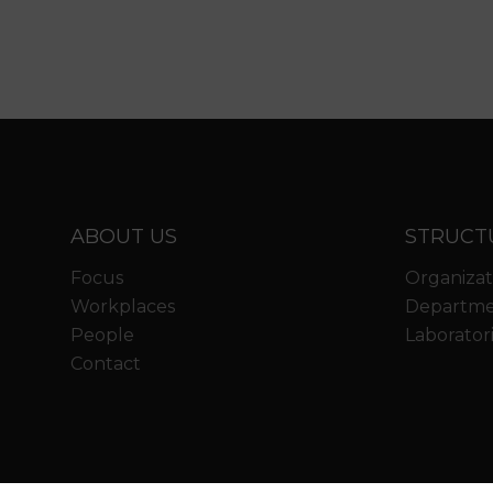
ABOUT US
STRUCT
Focus
Organizat
Workplaces
Departme
People
Laborator
Contact