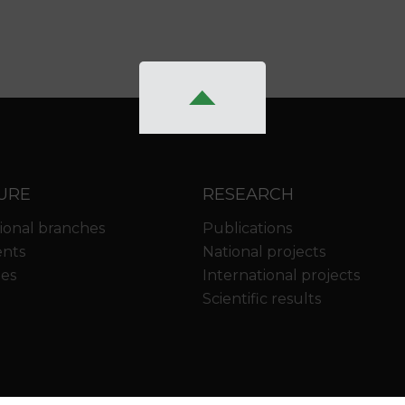
URE
RESEARCH
ional branches
Publications
nts
National projects
ies
International projects
Scientific results