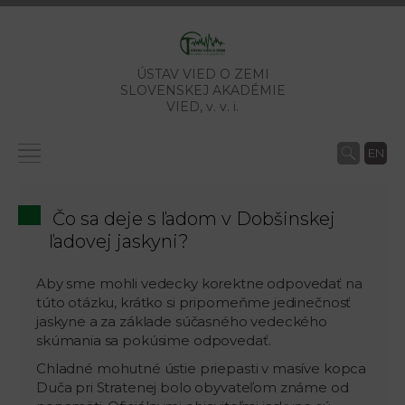
ÚSTAV VIED O ZEMI
SLOVENSKEJ AKADÉMIE
VIED,
v. v. i.
EN
Čo sa deje s ľadom v Dobšinskej
ľadovej jaskyni?
Aby sme mohli vedecky korektne odpovedať na
túto otázku, krátko si pripomeňme jedinečnosť
jaskyne a za základe súčasného vedeckého
skúmania sa pokúsime odpovedať.
Chladné mohutné ústie priepasti v masíve kopca
Duča pri Stratenej bolo obyvateľom známe od