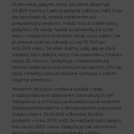
Stratenskej jaskyne, ktorý aktuálne dosahuje
23 809 metrov. Ľadová jaskyňa s dĺžkou 1483 m je
ale samostatná, vznikla oddelením po
prepadnutí priestorov medzi ňou a Stratenskou
jaskyňou. Až vtedy nastali podmienky na vznik
ľadu v rozsiahlom priestore. Kedy sa to udialo, nie
je presne známe, odhady sú od 70 000 po
400 000 rokov. Je však známy údaj, aký je starý
súčasný ľad v jaskyni, ktorý má maximálnu hrúbku
okolo 25 metrov. Jaskyňa je charakteristická
takmer statickým vzduchovým prúdením, čím sa
ťažší, chladný vzduch stabilne udržiava v celom
objeme priestoru.
Meraním izotopov vodíka a kyslíka v ľade
a rádiouhlíkovým datovaním zamrznutých tiel
netopierov a ich trusu, sa kolektívu pod vedením
Rastislava Milovského z detašovaného pracoviska
Ústavu vied o Zemi SAV v Banskej Bystrici
podarilo v roku 2019 určiť, že najstarší ľad v jaskyni
má okolo 2600 rokov. Jaskyňa je tak otvorenou
knihou histórie vývoja prostredia a klímy.