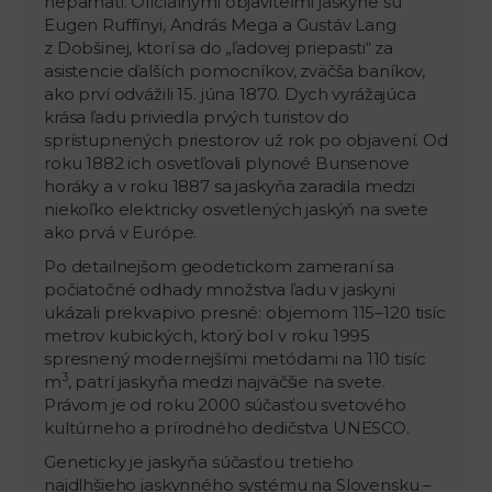
nepamäti. Oficiálnymi objaviteľmi jaskyne sú
Eugen Ruffínyi, András Mega a Gustáv Lang
z Dobšinej, ktorí sa do „ľadovej priepasti“ za
asistencie ďalších pomocníkov, zväčša baníkov,
ako prví odvážili 15. júna 1870. Dych vyrážajúca
krása ľadu priviedla prvých turistov do
sprístupnených priestorov už rok po objavení. Od
roku 1882 ich osvetľovali plynové Bunsenove
horáky a v roku 1887 sa jaskyňa zaradila medzi
niekoľko elektricky osvetlených jaskýň na svete
ako prvá v Európe.
Po detailnejšom geodetickom zameraní sa
počiatočné odhady množstva ľadu v jaskyni
ukázali prekvapivo presné: objemom 115–120 tisíc
metrov kubických, ktorý bol v roku 1995
spresnený modernejšími metódami na 110 tisíc
3
m
, patrí jaskyňa medzi najväčšie na svete.
Právom je od roku 2000 súčasťou svetového
kultúrneho a prírodného dedičstva UNESCO.
Geneticky je jaskyňa súčasťou tretieho
najdlhšieho jaskynného systému na Slovensku –