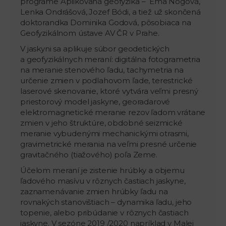
programe Aplikovaná geofyzika – Ema Nogová,
Lenka Ondrášová, Jozef Bódi, a tiež už skončená
doktorandka Dominika Godová, pôsobiaca na
Geofyzikálnom ústave AV ČR v Prahe.
V jaskyni sa aplikuje súbor geodetických
a geofyzikálnych meraní: digitálna fotogrametria
na meranie stenového ľadu, tachymetria na
určenie zmien v podlahovom ľade, terestrické
laserové skenovanie, ktoré vytvára veľmi presný
priestorový model jaskyne, georadarové
elektromagnetické meranie rezov ľadom vrátane
zmien v jeho štruktúre, obdobné seizmické
meranie vybudenými mechanickými otrasmi,
gravimetrické merania na veľmi presné určenie
gravitačného (tiažového) poľa Zeme.
Účelom meraní je zistenie hrúbky a objemu
ľadového masívu v rôznych častiach jaskyne,
zaznamenávanie zmien hrúbky ľadu na
rovnakých stanovištiach – dynamika ľadu, jeho
topenie, alebo pribúdanie v rôznych častiach
jaskyne. V sezóne 2019 /2020 napríklad v Malej