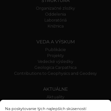
ŠTRUKTÚRA
Organizačné zložky
Oddelenia
Laboratóriá
Knižnica
VEDA A VÝSKUM
Publikácie
Projekty
Vedecké výsledky
Geologica Carpathica
Contributions to Geophysics and Geodesy
AKTUÁLNE
Aktuality
Oznamy
Na poskytovanie tých najlepších skúseností
Stravovanie SAV