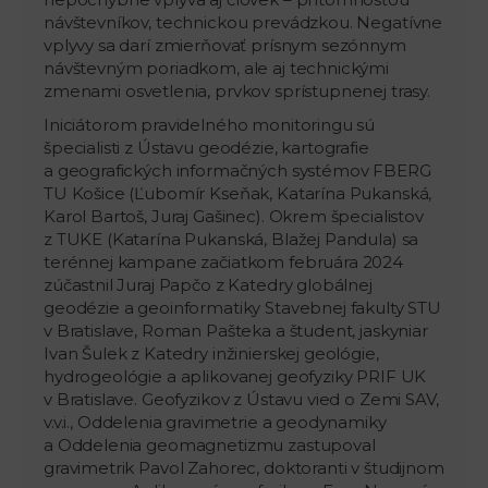
návštevníkov, technickou prevádzkou. Negatívne
vplyvy sa darí zmierňovať prísnym sezónnym
návštevným poriadkom, ale aj technickými
zmenami osvetlenia, prvkov sprístupnenej trasy.
Iniciátorom pravidelného monitoringu sú
špecialisti z Ústavu geodézie, kartografie
a geografických informačných systémov FBERG
TU Košice (Ľubomír Kseňak, Katarína Pukanská,
Karol Bartoš, Juraj Gašinec). Okrem špecialistov
z TUKE (Katarína Pukanská, Blažej Pandula) sa
terénnej kampane začiatkom februára 2024
zúčastnil Juraj Papčo z Katedry globálnej
geodézie a geoinformatiky Stavebnej fakulty STU
v Bratislave, Roman Pašteka a študent, jaskyniar
Ivan Šulek z Katedry inžinierskej geológie,
hydrogeológie a aplikovanej geofyziky PRIF UK
v Bratislave. Geofyzikov z Ústavu vied o Zemi SAV,
v.v.i., Oddelenia gravimetrie a geodynamiky
a Oddelenia geomagnetizmu zastupoval
gravimetrik Pavol Zahorec, doktoranti v študijnom