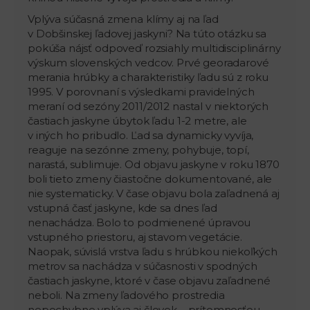
Vplýva súčasná zmena klímy aj na ľad
v Dobšinskej ľadovej jaskyni? Na túto otázku sa
pokúša nájsť odpoveď rozsiahly multidisciplinárny
výskum slovenských vedcov. Prvé georadarové
merania hrúbky a charakteristiky ľadu sú z roku
1995. V porovnaní s výsledkami pravidelných
meraní od sezóny 2011/2012 nastal v niektorých
častiach jaskyne úbytok ľadu 1-2 metre, ale
v iných ho pribudlo. Ľad sa dynamicky vyvíja,
reaguje na sezónne zmeny, pohybuje, topí,
narastá, sublimuje. Od objavu jaskyne v roku 1870
boli tieto zmeny čiastočne dokumentované, ale
nie systematicky. V čase objavu bola zaľadnená aj
vstupná časť jaskyne, kde sa dnes ľad
nenachádza. Bolo to podmienené úpravou
vstupného priestoru, aj stavom vegetácie.
Naopak, súvislá vrstva ľadu s hrúbkou niekoľkých
metrov sa nachádza v súčasnosti v spodných
častiach jaskyne, ktoré v čase objavu zaľadnené
neboli. Na zmeny ľadového prostredia
nepochybne vplýva aj človek – prítomnosťou