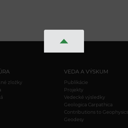
ÚRA
VEDA A VÝSKUM
né zložky
Publikácie
a
Projekty
iá
Vedecké výsledky
Geologica Carpathica
Contributions to Geophysic
Geodesy