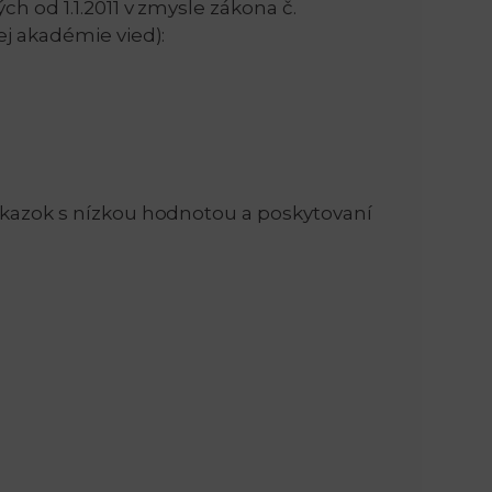
h od 1.1.2011 v zmysle zákona č.
ej akadémie vied):
n
e
i
x
e
t
ákazok s nízkou hodnotou a poskytovaní