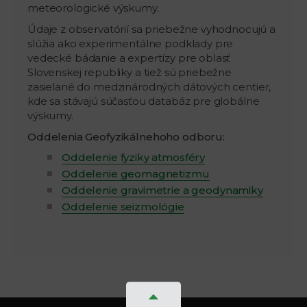
meteorologické výskumy.
Údaje z observatórií sa priebežne vyhodnocujú a
slúžia ako experimentálne podklady pre
vedecké bádanie a expertízy pre oblasť
Slovenskej republiky a tiež sú priebežne
zasielané do medzinárodných dátových centier,
kde sa stávajú súčasťou databáz pre globálne
výskumy.
Oddelenia Geofyzikálnehoho odboru:
Oddelenie fyziky atmosféry
Oddelenie geomagnetizmu
Oddelenie gravimetrie a geodynamiky
Oddelenie seizmológie