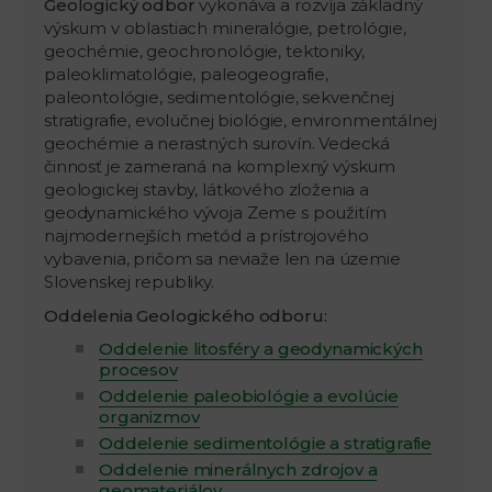
Geologický odbor
vykonáva a rozvíja základný
výskum v oblastiach mineralógie, petrológie,
geochémie, geochronológie, tektoniky,
paleoklimatológie, paleogeografie,
paleontológie, sedimentológie, sekvenčnej
stratigrafie, evolučnej biológie, environmentálnej
geochémie a nerastných surovín. Vedecká
činnosť je zameraná na komplexný výskum
geologickej stavby, látkového zloženia a
geodynamického vývoja Zeme s použitím
najmodernejších metód a prístrojového
vybavenia, pričom sa neviaže len na územie
Slovenskej republiky.
Oddelenia Geologického odboru:
Oddelenie litosféry a geodynamických
procesov
Oddelenie paleobiológie a evolúcie
organizmov
Oddelenie sedimentológie a stratigrafie
Oddelenie minerálnych zdrojov a
geomateriálov