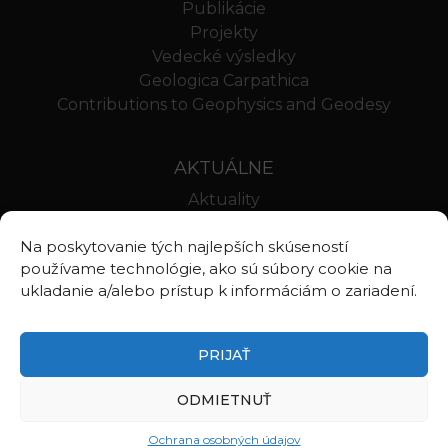
Publikácie
Projekty
Vedecké výsledky
Geologica Carpathica
Contributions to Geophysics and Geodesy
AKTUÁLNE
Aktuality
Oznamy
Na poskytovanie tých najlepších skúseností
Stravovanie SAV
používame technológie, ako sú súbory cookie na
Webmail BA
ukladanie a/alebo prístup k informáciám o zariadení.
Webmail BB
PRIJAŤ
ODMIETNUŤ
©2026
Ústav vied o Zemi Slovenskej akadémie vied, v.v.i.
Zásady ochrany osobných údajov
Ochrana osobných údajov