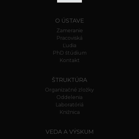
O ÚSTAVE
Zameranie
Pracoviská
Ľudia
PhD štúdium
Kontakt
ŠTRUKTÚRA
Organizačné zložky
Oddelenia
Laboratóriá
Knižnica
VEDA A VÝSKUM