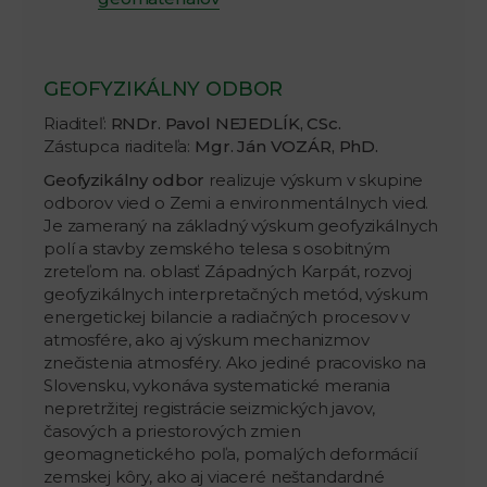
GEOFYZIKÁLNY ODBOR
Riaditeľ:
RNDr. Pavol NEJEDLÍK, CSc.
Zástupca riaditeľa:
Mgr. Ján VOZÁR, PhD.
Geofyzikálny odbor
realizuje výskum v skupine
odborov vied o Zemi a environmentálnych vied.
Je zameraný na základný výskum geofyzikálnych
polí a stavby zemského telesa s osobitným
zreteľom na. oblasť Západných Karpát, rozvoj
geofyzikálnych interpretačných metód, výskum
energetickej bilancie a radiačných procesov v
atmosfére, ako aj výskum mechanizmov
znečistenia atmosféry. Ako jediné pracovisko na
Slovensku, vykonáva systematické merania
nepretržitej registrácie seizmických javov,
časových a priestorových zmien
geomagnetického poľa, pomalých deformácií
zemskej kôry, ako aj viaceré neštandardné