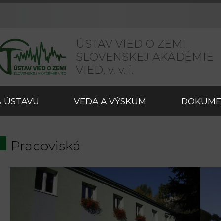
ÚSTAV VIED O ZEMI
SLOVENSKEJ AKADÉMIE
VIED,
v. v. i.
 ÚSTAVU
VEDA A VÝSKUM
DOKUME
Pracoviská