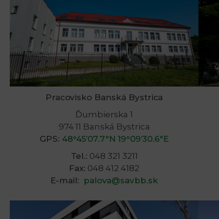
Pracovisko Banská Bystrica
Ďumbierska 1
974 11 Banská Bystrica
GPS:
48°45’07.7″N 19°09’30.6″E
Tel.:
048 321 3211
Fax:
048 412 4182
E-mail:
palova@savbb.sk