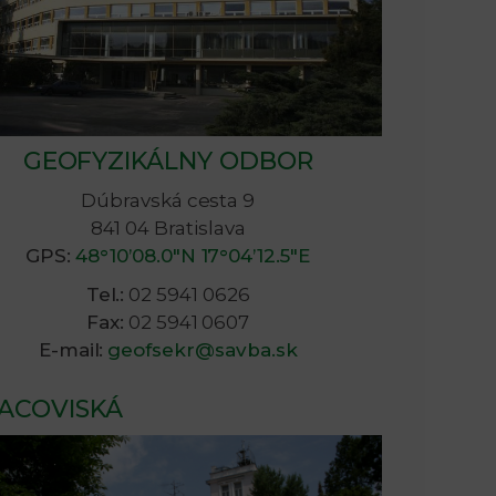
n
e
i
x
GEOFYZIKÁLNY ODBOR
e
t
Dúbravská cesta 9
841 04 Bratislava
GPS:
48°10’08.0″N 17°04’12.5″E
Tel.:
02 5941 0626
Fax:
02 5941 0607
E-mail:
geofsekr@savba.sk
ACOVISKÁ