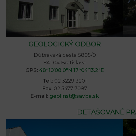
GEOLOGICKÝ ODBOR
Dúbravská cesta 5805/9
841 04 Bratislava
GPS:
48°10’08.0″N 17°04’13.2″E
Tel.:
02 3229 3201
Fax:
02 5477 7097
E-mail:
geolinst@savba.sk
DETAŠOVANÉ PR