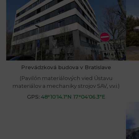
Prevádzková budova v Bratislave
(Pavilón materiálových vied Ústavu
materiálov a mechaniky strojov SAV, v.v.i.)
GPS:
48°10’14.1″N 17°04’06.3″E