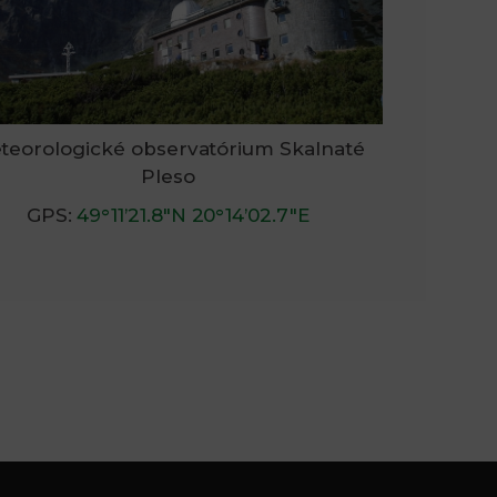
teorologické observat
órium Sk
alnaté
Pleso
GPS:
49°11’21.8″N 20°14’02.7″E