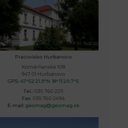
Pracovisko Hurbanovo
Komárňanská 108
947 01 Hurbanovo
GPS:
47°52’21.9″N 18°11’29.7″E
Tel.:
035 760 2211
Fax:
035 760 2494
E-mail:
geomag@geomag.sk