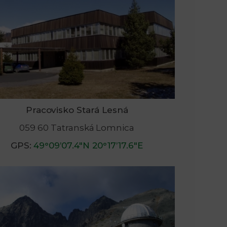
Pracovisko Stará Lesná
059 60 Tatranská Lomnica
GPS:
49°09’07.4″N 20°17’17.6″E