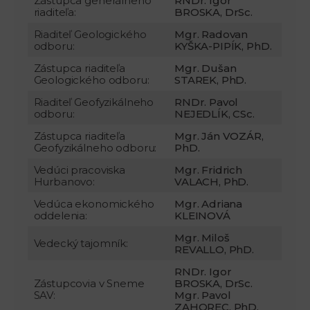
Zástupca generálneho
RNDr. Igor
riaditeľa:
BROSKA, DrSc.
Riaditeľ Geologického
Mgr. Radovan
odboru:
KYŠKA-PIPÍK, PhD.
Zástupca riaditeľa
Mgr. Dušan
Geologického odboru:
STAREK, PhD.
Riaditeľ Geofyzikálneho
RNDr. Pavol
odboru:
NEJEDLÍK, CSc.
Zástupca riaditeľa
Mgr. Ján VOZÁR,
Geofyzikálneho odboru:
PhD.
Vedúci pracoviska
Mgr. Fridrich
Hurbanovo:
VALACH, PhD.
Vedúca ekonomického
Mgr. Adriana
oddelenia:
KLEINOVÁ
Mgr. Miloš
Vedecký tajomník:
REVALLO, PhD.
RNDr. Igor
Zástupcovia v Sneme
BROSKA, DrSc.
SAV:
Mgr. Pavol
ZAHOREC, PhD.