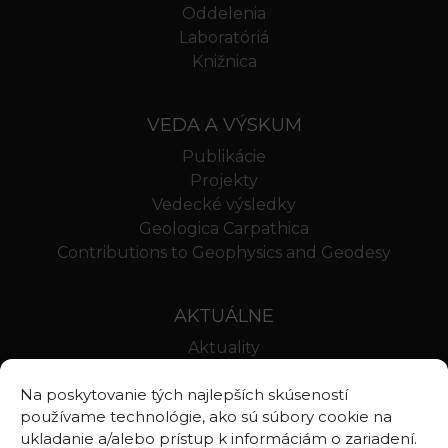
Oddelenia
Laboratóriá
Knižnica
VEDA A VÝSKUM
Publikácie
Projekty
Vedecké výsledky
Geologica Carpathica
Contributions to Geophysics and Geodesy
AKTUÁLNE
Aktuality
Oznamy
Na poskytovanie tých najlepších skúseností
Stravovanie SAV
používame technológie, ako sú súbory cookie na
Webmail BA
ukladanie a/alebo prístup k informáciám o zariadení.
Webmail BB