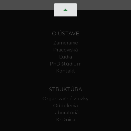
O ÚSTAVE
Zameranie
Pracoviská
Ľudia
PhD štúdium
Kontakt
ŠTRUKTÚRA
Organizačné zložky
Oddelenia
Laboratóriá
Knižnica