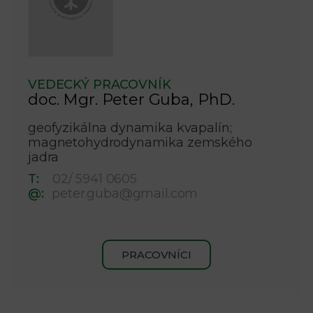
VEDECKÝ PRACOVNÍK
doc. Mgr. Peter Guba, PhD.
geofyzikálna dynamika kvapalín;
magnetohydrodynamika zemského
jadra
T:
02/ 5941 0605
@:
peter.guba@gmail.com
PRACOVNÍCI