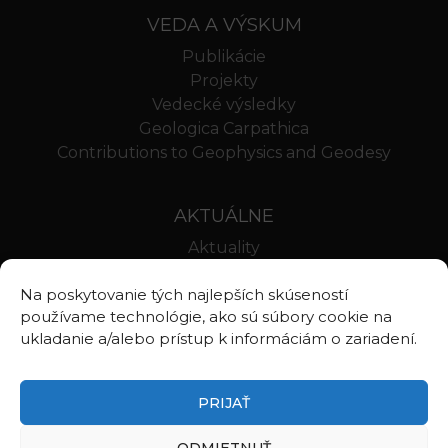
VEDA A VÝSKUM
Publikácie
Projekty
Vedecké výsledky
Geologica Carpathica
Contributions to Geophysics and Geodesy
AKTUÁLNE
Aktuality
Oznamy
Na poskytovanie tých najlepších skúseností
Stravovanie SAV
používame technológie, ako sú súbory cookie na
Webmail BA
ukladanie a/alebo prístup k informáciám o zariadení.
Webmail BB
PRIJAŤ
ODMIETNUŤ