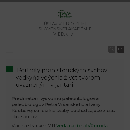
ÚSTAV VIED O ZEMI
SLOVENSKEJ AKADÉMIE
VIED,
v. v. i.
EN
Portréty prehistorických švábov:
vedkyňa vdýchla život tvorom
uväzneným v jantári
Predmetom výskumu paleontológov a
paleobiológov Petra Vršanského a Ivany
Koubovej sú fosílne šváby pochádzajúce z čias
dinosaurov.
Viac na stránke CVTI
Veda na dosah/Príroda