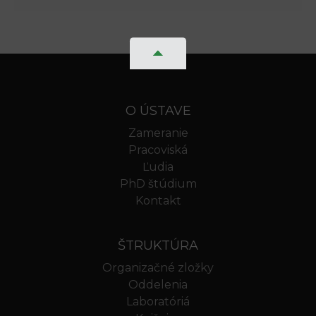
O ÚSTAVE
Zameranie
Pracoviská
Ľudia
PhD štúdium
Kontakt
ŠTRUKTÚRA
Organizačné zložky
Oddelenia
Laboratóriá