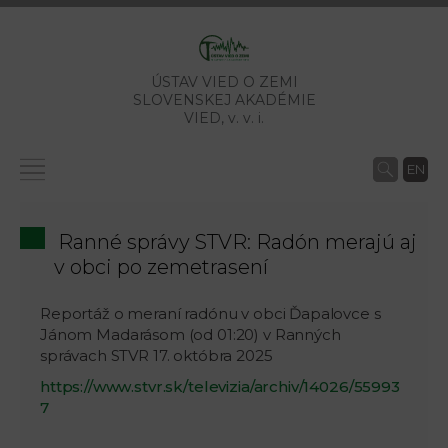
ÚSTAV VIED O ZEMI
SLOVENSKEJ AKADÉMIE
VIED,
v. v. i.
EN
Ranné správy STVR: Radón merajú aj
v obci po zemetrasení
Reportáž o meraní radónu v obci Ďapalovce s
Jánom Madarásom (od 01:20) v Ranných
správach STVR 17. októbra 2025
https://www.stvr.sk/televizia/archiv/14026/55993
7