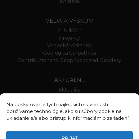
Knižnica
VEDA A VÝSKUM
Publikácie
Projekty
Vedecké výsledky
Geologica Carpathica
Contributions to Geophysics and Geodesy
AKTUÁLNE
Aktuality
Oznamy
Na poskytovanie tých najlepších skúseností
Stravovanie SAV
používame technológie, ako sú súbory cookie na
Webmail BA
ukladanie a/alebo prístup k informáciám o zariadení.
Webmail BB
PRIJAŤ