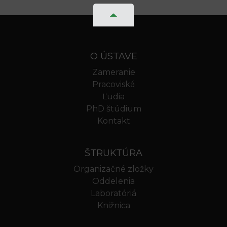
O ÚSTAVE
Zameranie
Pracoviská
Ľudia
PhD štúdium
Kontakt
ŠTRUKTÚRA
Organizačné zložky
Oddelenia
Laboratóriá
Knižnica