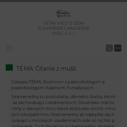
ÚSTAV VIED O ZEMI
SLOVENSKEJ AKADÉMIE
VIED,
v. v. i.
EN
TÉMA: Čítanie z mušlí
Časopis TÉMA: Rozhovor s paleontológom a
paleobiológom Adamom Tomašových
Skameneliny sú pozostatky dávneho života, ktoré
sa zachovávajú v sedimentoch. Slovensko má ho
rniny z dávnych morí, ktoré slúžia ako archív minu
lých ekosystémov. Skameneliny sa najlepšie zach
ovávajú v morských usadeninách, kde sú rýchlo p
ochované. Z ich štruktúry a chemického zloženia