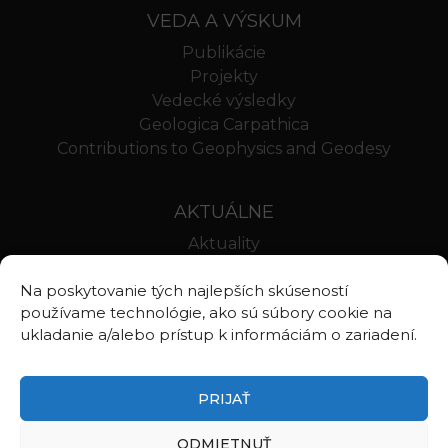
VEDA A VÝSKUM
Publikácie
Projekty
Vedecké výsledky
Geologica Carpathica
Contributions to Geophysics and Geodesy
AKTUÁLNE
Aktuality
Oznamy
Na poskytovanie tých najlepších skúseností
Stravovanie SAV
používame technológie, ako sú súbory cookie na
Webmail BA
ukladanie a/alebo prístup k informáciám o zariadení.
Webmail BB
PRIJAŤ
ODMIETNUŤ