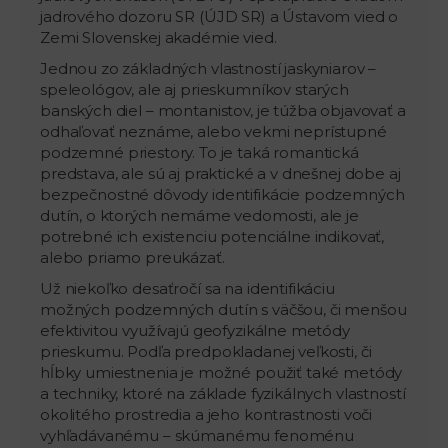
jadrového dozoru SR (ÚJD SR) a Ústavom vied o
Zemi Slovenskej akadémie vied.
Jednou zo základných vlastností jaskyniarov –
speleológov, ale aj prieskumníkov starých
banských diel – montanistov, je túžba objavovať a
odhaľovať neznáme, alebo vekmi neprístupné
podzemné priestory. To je taká romantická
predstava, ale sú aj praktické a v dnešnej dobe aj
bezpečnostné dôvody identifikácie podzemných
dutín, o ktorých nemáme vedomosti, ale je
potrebné ich existenciu potenciálne indikovať,
alebo priamo preukázať.
Už niekoľko desaťročí sa na identifikáciu
možných podzemných dutín s väčšou, či menšou
efektivitou využívajú geofyzikálne metódy
prieskumu. Podľa predpokladanej veľkosti, či
hĺbky umiestnenia je možné použiť také metódy
a techniky, ktoré na základe fyzikálnych vlastností
okolitého prostredia a jeho kontrastnosti voči
vyhľadávanému – skúmanému fenoménu