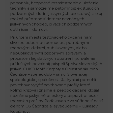
personálu, bezpečné rozmiestnenie a uloženie
techniky a samozrejme prítomnosť existujúcich
podzemných dutín (jaskynných priestorov), ale aj
možná prítomnosť doteraz neznámych
jaskynných chodieb, či väčších podzemných
dutín (siení, dómov).
Pri určení miesta testovacieho cvičenia nám
skvelou odbornou pomocou, potrebnými
mapovými dielami, publikovanými, alebo
nepublikovanými odbornými správami a
procesom legislatívnych opatrení (schválenie
príslušných povolení) prispeli Správa slovenských
jaskýň, CHKO Malé Karpaty a Oblastná skupina
Čachtice – speleoklub v rámci Slovenskej
speleologickej spoločnosti. Jaskyniari pomohli
povrchovo vytýčiť navrhované profily, ktoré
kolmo križovali známe aj predpokladané, dosiaľ
neznáme jaskynné priestory a pripraviť priestor
meracích profilov. Poďakovanie za súčinnosť patrí
členom OS Čachtice a jej vedúcemu – Lukášovi
Kubičinovi.