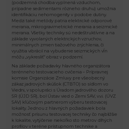
(podzemná chodba vyplnená vzduchom,
prípadne sedimentami rôzneho druhu) umožnia
identifikáciu nehomogenity v podobe dutiny.
Medzi také metódy patria elektrické odporové
merania, mikrogravimetrické merania a seizmické
merania. Všetky techniky sú nedeštruktívne a na
základe vyvolaných elektrických vzruchov,
minimálnych zmien tiažového zrýchlenia, či
využitia vibrácií na vybudenie seizmických vĺn
môžu „vykresliť“ obraz v podzemí.
Na základe požiadavky hlavného organizátora
terénneho testovacieho cvičenia – Prípravnej
komisie Organizácie Zmluvy pre všeobecný
zákaz jadrových skúšok (CTBTO) so sídlom vo
Viedni, v spolupráci s Úradom jadrového dozoru
SR (ÚJD SR), bol Ústav vied o Zemi SAV, v.v.i. (ÚVZ
SAV) kľúčovým partnerom výberu testovacej
lokality. Jednou z hlavných požiadaviek bola
možnosť prísunu testovacej techniky čo najbližšie
k lokalite, vytýčenie niekoľko sto metrov dlhých
profilov v teréne prístupnom technike a