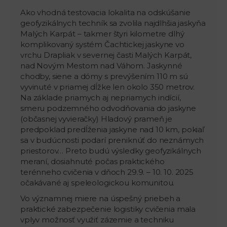
Ako vhodná testovacia lokalita na odskúšanie
geofyzikálnych techník sa zvolila najdlhšia jaskyňa
Malých Karpát – takmer štyri kilometre dlhý
komplikovaný systém Čachtickej jaskyne vo
vrchu Drapliak v severnej časti Malých Karpát,
nad Novým Mestom nad Váhom. Jaskynné
chodby, siene a dómy s prevýšením 110 m sú
vyvinuté v priamej dĺžke len okolo 350 metrov.
Na základe priamych aj nepriamych indícií,
smeru podzemného odvodňovania do jaskyne
(občasnej vyvieračky) Hladový prameň je
predpoklad predĺženia jaskyne nad 10 km, pokiaľ
sa v budúcnosti podarí preniknúť do neznámych
priestorov… Preto budú výsledky geofyzikálnych
meraní, dosiahnuté počas praktického
terénneho cvičenia v dňoch 29.9. – 10. 10. 2025
očakávané aj speleologickou komunitou.
Vo významnej miere na úspešný priebeh a
praktické zabezpečenie logistiky cvičenia mala
vplyv možnosť využiť zázemie a techniku