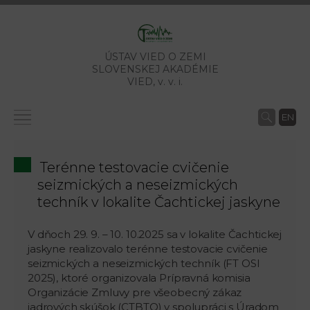
ÚSTAV VIED O ZEMI
SLOVENSKEJ AKADÉMIE
VIED,
v. v. i.
EN
Terénne testovacie cvičenie
seizmických a neseizmických
techník v lokalite Čachtickej jaskyne
V dňoch 29. 9. – 10. 10.2025 sa v lokalite Čachtickej
jaskyne realizovalo terénne testovacie cvičenie
seizmických a neseizmických techník (FT OSI
2025), ktoré organizovala Prípravná komisia
Organizácie Zmluvy pre všeobecný zákaz
jadrových skúšok (CTBTO) v spolupráci s Úradom