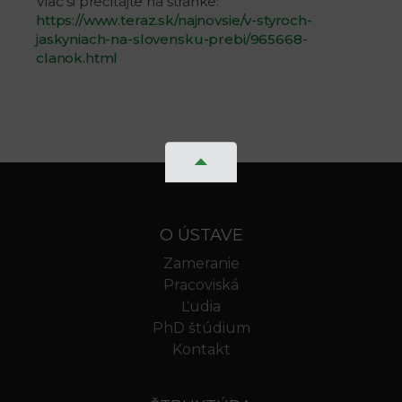
Viac si prečítajte na stránke:
https://www.teraz.sk/najnovsie/v-styroch-
jaskyniach-na-slovensku-prebi/965668-
clanok.html
O ÚSTAVE
Zameranie
Pracoviská
Ľudia
PhD štúdium
Kontakt