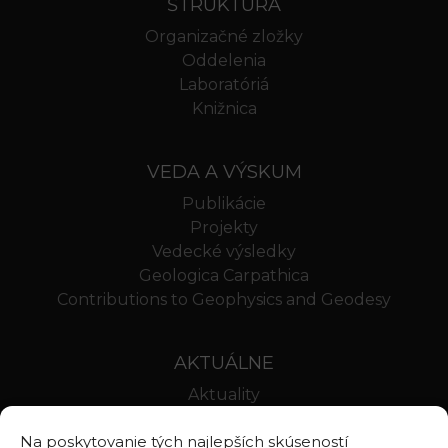
ŠTRUKTÚRA
Organizačné zložky
Oddelenia
Laboratóriá
Knižnica
VEDA A VÝSKUM
Publikácie
Projekty
Vedecké výsledky
Geologica Carpathica
Contributions to Geophysics and Geodesy
AKTUÁLNE
Aktuality
Oznamy
Na poskytovanie tých najlepších skúseností
Stravovanie SAV