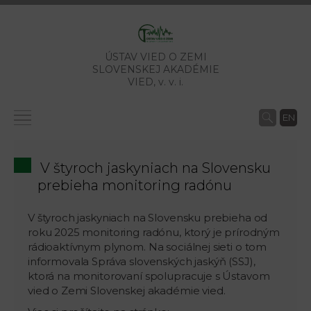
ÚSTAV VIED O ZEMI
SLOVENSKEJ AKADÉMIE
VIED,
v. v. i.
EN
V štyroch jaskyniach na Slovensku
prebieha monitoring radónu
V štyroch jaskyniach na Slovensku prebieha od
roku 2025 monitoring radónu, ktorý je prírodným
rádioaktívnym plynom. Na sociálnej sieti o tom
informovala Správa slovenských jaskýň (SSJ),
ktorá na monitorovaní spolupracuje s Ústavom
vied o Zemi Slovenskej akadémie vied.