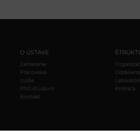
O ÚSTAVE
ŠTRUKT
Zameranie
Organizač
Pracoviská
Oddeleni
Ľudia
Laboratór
PhD štúdium
Knižnica
Kontakt