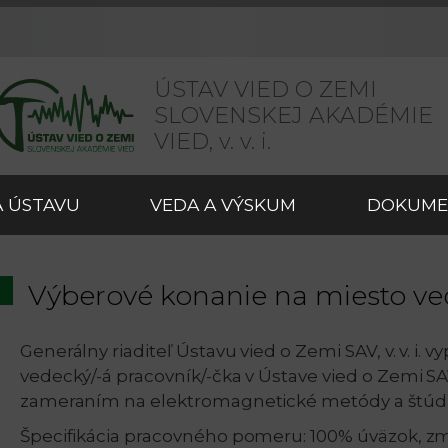
ÚSTAV VIED O ZEMI
SLOVENSKEJ AKADÉMIE
VIED,
v. v. i.
 ÚSTAVU
VEDA A VÝSKUM
DOKUME
Výberové konanie na miesto ve
Generálny riaditeľ Ústavu vied o Zemi SAV, v. v. i. 
vedecký/-á pracovník/-čka v Ústave vied o Zemi SAV
zameraním na elektromagnetické metódy a štú
Špecifikácia pracovného pomeru: 100% úväzok, zml