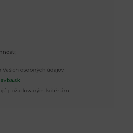
;
nnosti;
m Vašich osobných údajov.
savba.sk
ujú požadovaným kritériám.