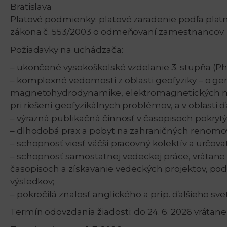
Bratislava
Platové podmienky: platové zaradenie podľa platn
zákona č. 553/2003 o odmeňovaní zamestnancov.
Požiadavky na uchádzača:
– ukončené vysokoškolské vzdelanie 3. stupňa (Ph
– komplexné vedomosti z oblasti geofyziky – o 
magnetohydrodynamike, elektromagnetických met
pri riešení geofyzikálnych problémov, a v oblasti 
– výrazná publikačná činnosť v časopisoch pokryt
– dlhodobá prax a pobyt na zahraničných renomov
– schopnosť viesť väčší pracovný kolektív a určo
– schopnosť samostatnej vedeckej práce, vrátane
časopisoch a získavanie vedeckých projektov, pod
výsledkov;
– pokročilá znalosť anglického a príp. ďalšieho sve
Termín odovzdania žiadosti: do 24. 6. 2026 vrátane