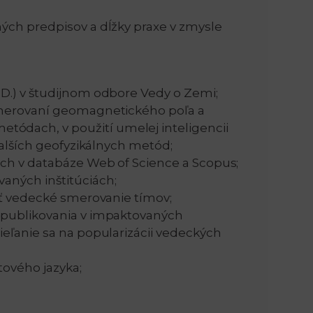
ých predpisov a dĺžky praxe v zmysle
n
e
i
x
D.) v študijnom odbore Vedy o Zemi;
e
t
generovaní geomagnetického poľa a
ódach, v použití umelej inteligencii
ďalších geofyzikálnych metód;
ých v databáze Web of Science a Scopus;
aných inštitúciách;
vať vedecké smerovanie tímov;
 publikovania v impaktovaných
ieľanie sa na popularizácii vedeckých
tového jazyka;