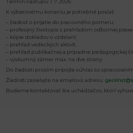
Termín nástupu: 1. 7. 2026
K výberovému konaniu je potrebné poslať:
– žiadosť o prijatie do pracovného pomeru;
– profesijný životopis s prehľadom odbornej praxe
– kópie dokladov o vzdelaní;
– prehľad vedeckých aktivít;
– prehľad publikačnej a prípadne pedagogickej či
– výskumný zámer max. na dve strany.
Do žiadosti prosím pripojte súhlas so spracovaní
Žiadosti zasielajte na emailovú adresu:
geolinst@
Budeme kontaktovať iba uchádzačov, ktorí vyhov