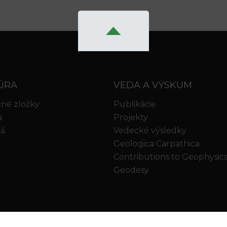
ÚRA
VEDA A VÝSKUM
né zložky
Publikácie
a
Projekty
iá
Vedecké výsledky
Geologica Carpathica
Contributions to Geophysic
Geodesy