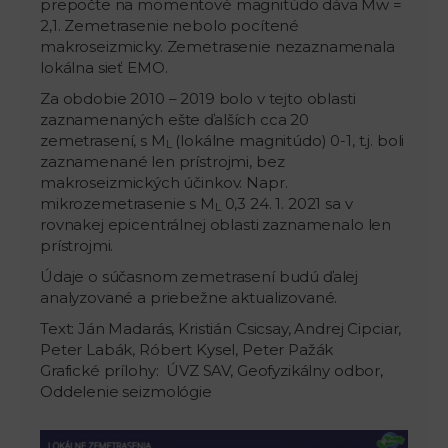
prepočte na momentové magnitúdo dáva Mw =
2,1. Zemetrasenie nebolo pocítené
makroseizmicky. Zemetrasenie nezaznamenala
lokálna sieť EMO.
Za obdobie 2010 – 2019 bolo v tejto oblasti
zaznamenaných ešte ďalších cca 20
zemetrasení, s M
(lokálne magnitúdo) 0-1, t.j. boli
L
zaznamenané len prístrojmi, bez
makroseizmických účinkov. Napr.
mikrozemetrasenie s M
0,3 24. 1. 2021 sa v
L
rovnakej epicentrálnej oblasti zaznamenalo len
prístrojmi.
Údaje o súčasnom zemetrasení budú ďalej
analyzované a priebežne aktualizované.
Text: Ján Madarás, Kristián Csicsay, Andrej Cipciar,
Peter Labák, Róbert Kysel, Peter Pažák
Grafické prílohy: ÚVZ SAV, Geofyzikálny odbor,
Oddelenie seizmológie