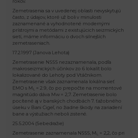
rokov.
Zemetrasenia sa v uvedenej oblasti nevyskytujú
často, z údajov, ktoré už boli v minulosti
zaznamenané a vyhodnotené modernými
prístrojmi a metódami z existujúcich seizmických
sietí, máme informáciu o dvoch silnejších
zemetraseniach.
17.2.1997 (Janova Lehota)
Zemetrasenie NSSS nezaznamenala, podľa
makroseizmických účinkov zo 6 lokalít bolo
lokalizované do Lehoty pod Vtáčnikom.
Zemetrasenie však zaznamenala lokálna sieť
EMO s M
= 2.9, čo po prepočte na momentové
L
magnitúdo dáva Mw = 2,7. Zemetrasenie bolo
pocítené aj v banských chodbách 7. ťažobného
úseku v Bani Cigeľ, no žiadne škody na zariadení
bane a výstužiach neboli zistené.
25.5.2004 (Sebedražie)
Zemetrasenie zaznamenala NSSS, M
= 2,2, čo pri
L