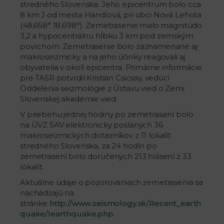
stredného Slovenska. Jeho epicentrum bolo cca
8 km J od mesta Handlová, pri obci Nová Lehota
(48,658° 18,698°). Zemetrasenie malo magnitúdo
3,2 a hypocentrálnu hĺbku 3 km pod zemským
povrchom. Zemetrasenie bolo zaznamenané aj
makroseizmicky a na jeho účinky reagovali aj
obyvatelia v okolí epicentra. Primárne informácie
pre TASR potvrdil Kristian Csicsay, vedúci
Oddelenia seizmológie z Ústavu vied o Zemi
Slovenskej akadémie vied.
V priebehu jednej hodiny po zemetrasení bolo
na ÚVZ SAV elektronicky poslaných 36
makroseizmických dotazníkov z 11 lokalít
stredného Slovenska, za 24 hodín po
zemetrasení bolo doručených 213 hlásení z 33
lokalít.
Aktuálne údaje o pozorovaniach zemetrasenia sa
nachádzajú na
stránke
http://www.seismology.sk/Recent_earth
quake/1earthquake.php
.