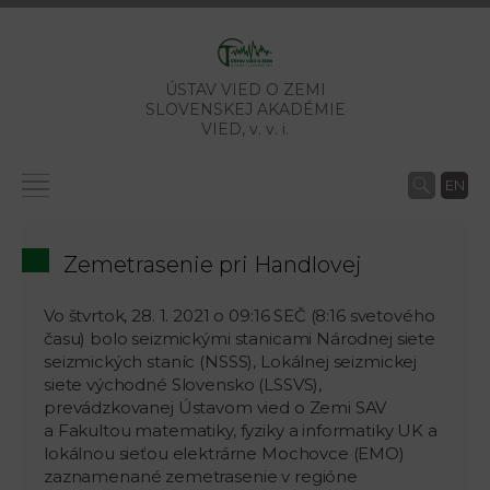
ÚSTAV VIED O ZEMI
SLOVENSKEJ AKADÉMIE
VIED,
v. v. i.
EN
Zemetrasenie pri Handlovej
Vo štvrtok, 28. 1. 2021 o 09:16 SEČ (8:16 svetového
času) bolo seizmickými stanicami Národnej siete
seizmických staníc (NSSS), Lokálnej seizmickej
siete východné Slovensko (LSSVS),
prevádzkovanej Ústavom vied o Zemi SAV
a Fakultou matematiky, fyziky a informatiky UK a
lokálnou sieťou elektrárne Mochovce (EMO)
zaznamenané zemetrasenie v regióne