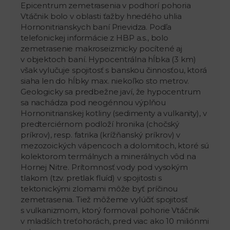
Epicentrum zemetrasenia v podhorí pohoria
Vtáčnik bolo v oblasti ťažby hnedého uhlia
Hornonitrianskych baní Prievidza. Podľa
telefonickej informácie z HBP a.s., bolo
zemetrasenie makroseizmicky pocítené aj
v objektoch baní. Hypocentrálna hĺbka (3 km)
však vylučuje spojitosť s banskou činnosťou, ktorá
siaha len do hĺbky max. niekoľko sto metrov.
Geologicky sa predbežne javí, že hypocentrum
sa nachádza pod neogénnou výplňou
Hornonitrianskej kotliny (sedimenty a vulkanity), v
predterciérnom podloží hronika (chočský
príkrov), resp. fatrika (krížňanský príkrov) v
mezozoických vápencoch a dolomitoch, ktoré sú
kolektorom termálnych a minerálnych vôd na
Hornej Nitre. Prítomnosť vody pod vysokým
tlakom (tzv. pretlak fluíd) v spojitosti s
tektonickými zlomami môže byť príčinou
zemetrasenia. Tiež môžeme vylúčiť spojitosť
s vulkanizmom, ktorý formoval pohorie Vtáčnik
v mladších treťohorách, pred viac ako 10 miliónmi