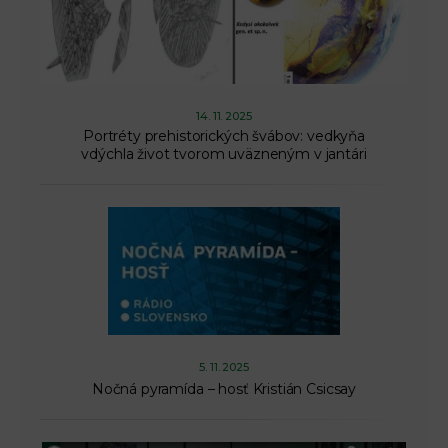
14. 11. 2025
Portréty prehistorických švábov: vedkyňa
vdýchla život tvorom uväzneným v jantári
5. 11. 2025
Nočná pyramída – hosť Kristián Csicsay