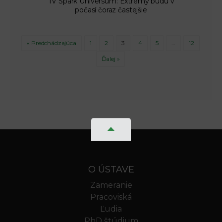
TV Spark Universum: Extrémy budú v
počasí čoraz častejšie
« Predchádzajúca
1
2
3
4
5
…
12
Ďalej »
O ÚSTAVE
Zameranie
Pracoviská
Ľudia
PhD štúdium