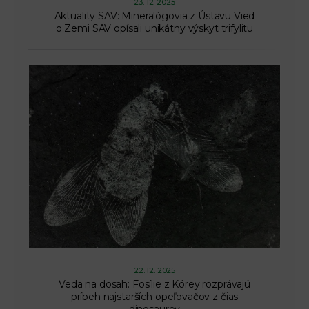
23. 12. 2025
Aktuality SAV: Mineralógovia z Ústavu Vied
o Zemi SAV opísali unikátny výskyt trifylitu
22. 12. 2025
Veda na dosah: Fosílie z Kórey rozprávajú
príbeh najstarších opeľovačov z čias
dinosaurov