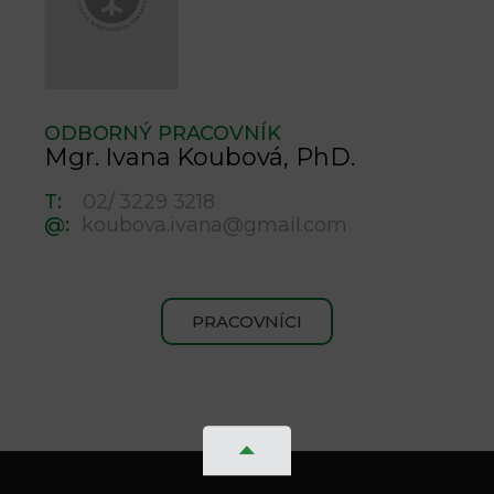
ODBORNÝ PRACOVNÍK
Mgr. Ivana Koubová, PhD.
T:
02/ 3229 3218
@:
koubova.ivana@gmail.com
PRACOVNÍCI