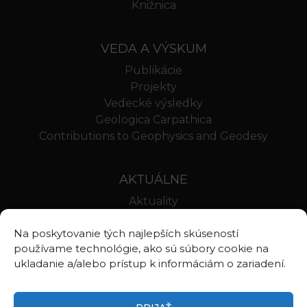
Knižnica
VEDA A VÝSKUM
Publikácie
Projekty
Vedecké výsledky
Geologica Carpathica
Contributions to Geophysics and Geodesy
AKTUÁLNE
Aktuality
Oznamy
Na poskytovanie tých najlepších skúseností
Stravovanie SAV
používame technológie, ako sú súbory cookie na
Webmail BA
ukladanie a/alebo prístup k informáciám o zariadení.
Webmail BB