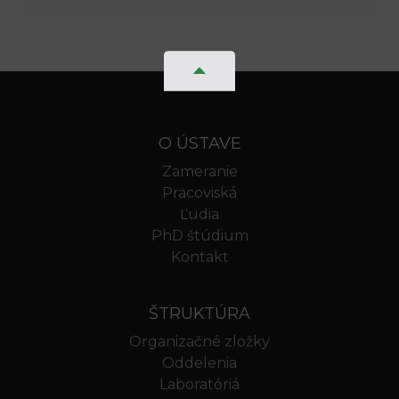
O ÚSTAVE
Zameranie
Pracoviská
Ľudia
PhD štúdium
Kontakt
ŠTRUKTÚRA
Organizačné zložky
Oddelenia
Laboratóriá