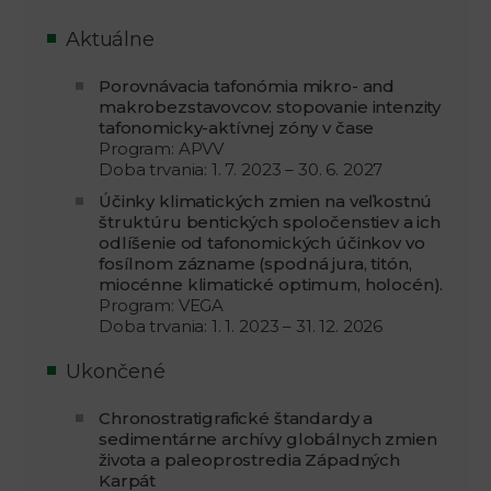
Aktuálne
Porovnávacia tafonómia mikro- and
makrobezstavovcov: stopovanie intenzity
tafonomicky-aktívnej zóny v čase
Program: APVV
Doba trvania: 1. 7. 2023 – 30. 6. 2027
Účinky klimatických zmien na veľkostnú
štruktúru bentických spoločenstiev a ich
odlíšenie od tafonomických účinkov vo
fosílnom zázname (spodná jura, titón,
miocénne klimatické optimum, holocén).
Program: VEGA
Doba trvania: 1. 1. 2023 – 31. 12. 2026
Ukončené
Chronostratigrafické štandardy a
sedimentárne archívy globálnych zmien
života a paleoprostredia Západných
Karpát