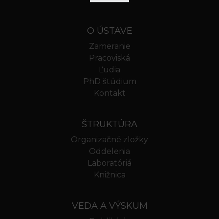
O ÚSTAVE
Zameranie
Pracoviská
Ľudia
PhD štúdium
Kontakt
ŠTRUKTÚRA
Organizačné zložky
Oddelenia
Laboratóriá
Knižnica
VEDA A VÝSKUM