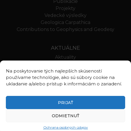
Publikácie
Projekty
Vedecké výsledky
Geologica Carpathica
Contributions to Geophysics and Geodesy
AKTUÁLNE
Aktuality
Oznamy
Na poskytovanie tých najlepších skúseností
Stravovanie SAV
používame technológie, ako sú súbory cookie na
Webmail BA
ukladanie a/alebo prístup k informáciám o zariadení.
Webmail BB
PRIJAŤ
ODMIETNUŤ
©2026
Ústav vied o Zemi Slovenskej akadémie vied, v.v.i.
Zásady ochrany osobných údajov
Ochrana osobných údajov