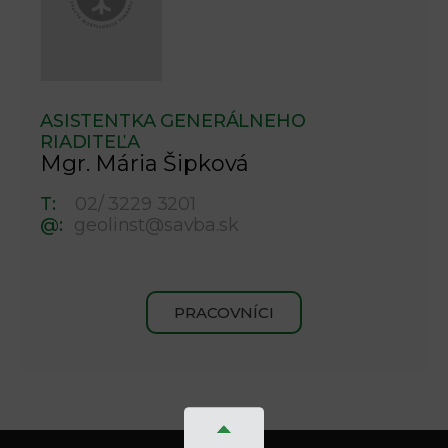
ASISTENTKA GENERÁLNEHO
RIADITEĽA
Mgr. Mária Šipková
T:
02/ 3229 3201
@:
geolinst@savba.sk
PRACOVNÍCI