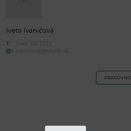
Iveta Ivaničová
T:
048/ 321 3322
@:
ivanicova@savbb.sk
PRACOVNÍC