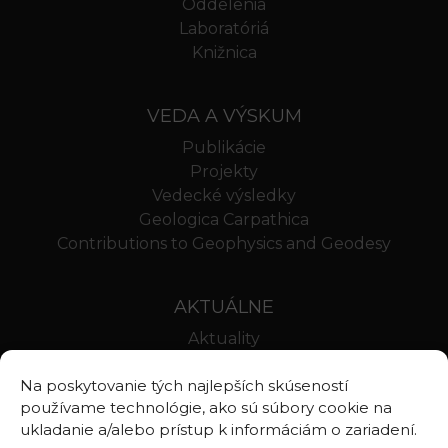
Oddelenia
Laboratóriá
Knižnica
VEDA A VÝSKUM
Publikácie
Projekty
Vedecké výsledky
Geologica Carpathica
Contributions to Geophysics and Geodesy
AKTUÁLNE
Aktuality
Oznamy
Na poskytovanie tých najlepších skúseností
Stravovanie SAV
používame technológie, ako sú súbory cookie na
Webmail BA
ukladanie a/alebo prístup k informáciám o zariadení.
Webmail BB