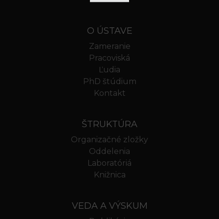
O ÚSTAVE
Zameranie
Pracoviská
Ľudia
PhD štúdium
Kontakt
ŠTRUKTÚRA
Organizačné zložky
Oddelenia
Laboratóriá
Knižnica
VEDA A VÝSKUM