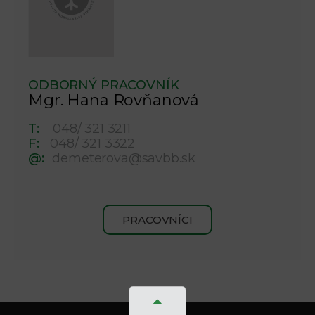
ODBORNÝ PRACOVNÍK
Mgr. Hana Rovňanová
T:
048/ 321 3211
F:
048/ 321 3322
@:
demeterova@savbb.sk
PRACOVNÍCI