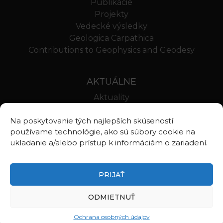
Publikácie
Projekty
Vedecké výsledky
Geologica Carpathica
Contributions to Geophysics and Geodesy
AKTUÁLNE
Aktuality
Oznamy
Na poskytovanie tých najlepších skúseností
Stravovanie SAV
používame technológie, ako sú súbory cookie na
Webmail BA
ukladanie a/alebo prístup k informáciám o zariadení.
Webmail BB
PRIJAŤ
ODMIETNUŤ
©2026
Ústav vied o Zemi Slovenskej akadémie vied, v.v.i.
Zásady ochrany osobných údajov
Ochrana osobných údajov