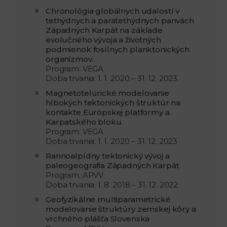
Chronológia globálnych udalostí v
tethýdnych a paratethýdnych panvách
Západných Karpát na základe
evolučného vývoja a životných
podmienok fosílnych planktonických
organizmov.
Program: VEGA
Doba trvania: 1. 1. 2020 – 31. 12. 2023
Magnetotelurické modelovanie
hlbokých tektonických štruktúr na
kontakte Európskej platformy a
Karpatského bloku.
Program: VEGA
Doba trvania: 1. 1. 2020 – 31. 12. 2023
Rannoalpídny tektonický vývoj a
paleogeografia Západných Karpát
Program: APVV
Doba trvania: 1. 8. 2018 – 31. 12. 2022
Geofyzikálne multiparametrické
modelovanie štruktúry zemskej kôry a
vrchného plášťa Slovenska