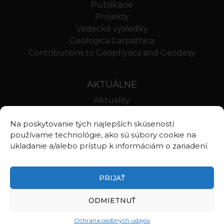
Publikácie
Projekty
Vedecké výsledky
Geologica Carpathica
Contributions to Geophysics and Geodesy
AKTUÁLNE
Aktuality
Oznamy
Na poskytovanie tých najlepších skúseností
Stravovanie SAV
používame technológie, ako sú súbory cookie na
Webmail BA
ukladanie a/alebo prístup k informáciám o zariadení.
Webmail BB
PRIJAŤ
ODMIETNUŤ
©2026
Ústav vied o Zemi Slovenskej akadémie vied, v.v.i.
Zásady ochrany osobných údajov
Ochrana osobných údajov