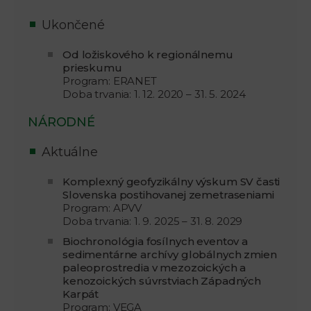
Ukončené
Od ložiskového k regionálnemu
prieskumu
Program: ERANET
Doba trvania: 1. 12. 2020 – 31. 5. 2024
NÁRODNÉ
Aktuálne
Komplexný geofyzikálny výskum SV časti
Slovenska postihovanej zemetraseniami
Program: APVV
Doba trvania: 1. 9. 2025 – 31. 8. 2029
Biochronológia fosílnych eventov a
sedimentárne archívy globálnych zmien
paleoprostredia v mezozoických a
kenozoických súvrstviach Západných
Karpát
Program: VEGA