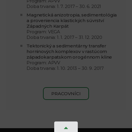
Program: APVV
Doba trvania: 1. 7. 2017 – 30. 6. 2021
Magnetická anizotropia, sedimentológia
a proveniencia klastických súvrství
Západných Karpát
Program: VEGA
Doba trvania: 1. 1. 2017 – 31. 12. 2020
Tektonický a sedimentárny transfer
horninových komplexov v rastúcom
západokarpatskom orogénnom kline
Program: APVV
Doba trvania: 1. 10. 2013 – 30. 9. 2017
PRACOVNÍCI