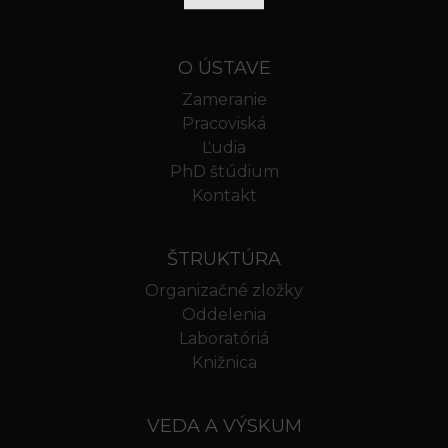
O ÚSTAVE
Zameranie
Pracoviská
Ľudia
PhD štúdium
Kontakt
ŠTRUKTÚRA
Organizačné zložky
Oddelenia
Laboratóriá
Knižnica
VEDA A VÝSKUM