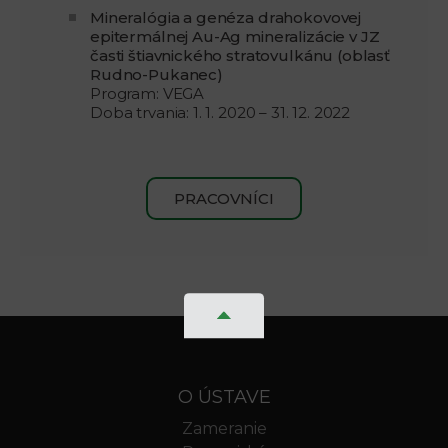
Mineralógia a genéza drahokovovej
epitermálnej Au-Ag mineralizácie v JZ
časti štiavnického stratovulkánu (oblasť
Rudno-Pukanec)
Program: VEGA
Doba trvania: 1. 1. 2020 – 31. 12. 2022
PRACOVNÍCI
O ÚSTAVE
Zameranie