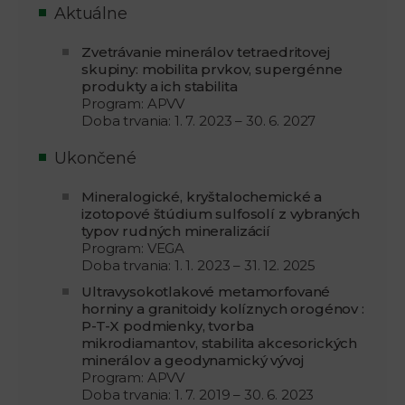
Aktuálne
Zvetrávanie minerálov tetraedritovej
skupiny: mobilita prvkov, supergénne
produkty a ich stabilita
Program: APVV
Doba trvania: 1. 7. 2023 – 30. 6. 2027
Ukončené
Mineralogické, kryštalochemické a
izotopové štúdium sulfosolí z vybraných
typov rudných mineralizácií
Program: VEGA
Doba trvania: 1. 1. 2023 – 31. 12. 2025
Ultravysokotlakové metamorfované
horniny a granitoidy kolíznych orogénov :
P-T-X podmienky, tvorba
mikrodiamantov, stabilita akcesorických
minerálov a geodynamický vývoj
Program: APVV
Doba trvania: 1. 7. 2019 – 30. 6. 2023