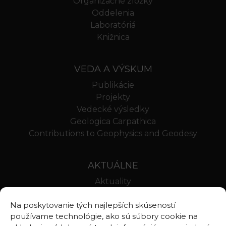
Organizačné zložky
Oddelenia
Laboratóriá
Knižnica
VEDA A VÝSKUM
Publikácie
Projekty
Vedecké výsledky
Geologica Carpathica
Contributions to Geophysics and Geodesy
AKTUÁLNE
Aktuality
Oznamy
Na poskytovanie tých najlepších skúseností
Stravovanie SAV
používame technológie, ako sú súbory cookie na
Webmail BA