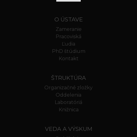
O ÚSTAVE
Zameranie
Pracoviská
Ľudia
PhD štúdium
Kontakt
ŠTRUKTÚRA
Organizačné zložky
Oddelenia
Laboratóriá
Knižnica
VEDA A VÝSKUM