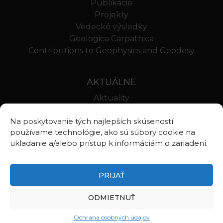
Publikácie
Projekty
Vedecké výsledky
Geologica Carpathica
Contributions to Geophysics and Geodesy
AKTUÁLNE
Aktuality
Oznamy
Na poskytovanie tých najlepších skúseností
Stravovanie SAV
používame technológie, ako sú súbory cookie na
Webmail BA
ukladanie a/alebo prístup k informáciám o zariadení.
Webmail BB
PRIJAŤ
ODMIETNUŤ
©2026
Ústav vied o Zemi Slovenskej akadémie vied, v.v.i.
Zásady ochrany osobných údajov
Ochrana osobných údajov