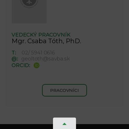
VEDECKÝ PRACOVNÍK
Mgr. Csaba Tóth, PhD.
T:
02/ 5941 0616
@:
geoltoth@savba.sk
ORCID:
PRACOVNÍCI