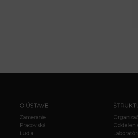
O ÚSTAVE
ŠTRUKT
Zameranie
Organizač
Pracoviská
Oddeleni
Ľudia
Laboratór