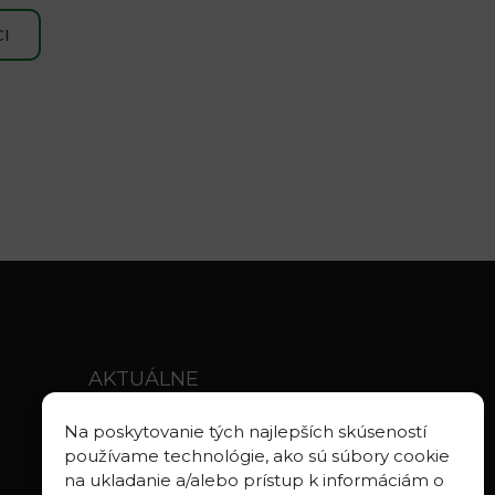
I
AKTUÁLNE
Aktuality
Na poskytovanie tých najlepších skúseností
Oznamy
používame technológie, ako sú súbory cookie
Stravovanie SAV
na ukladanie a/alebo prístup k informáciám o