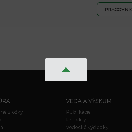
PRACOVNÍC
ÚRA
VEDA A VÝSKUM
né zložky
Publikácie
a
Projekty
iá
Vedecké výsledky