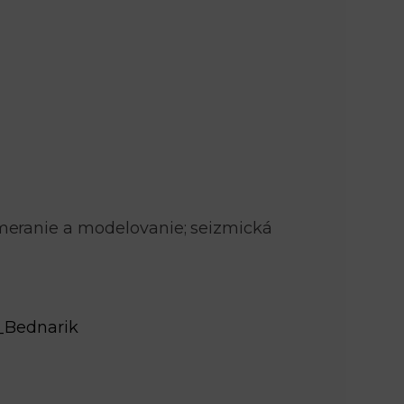
n
e
i
x
e
t
meranie a modelovanie; seizmická
n_Bednarik