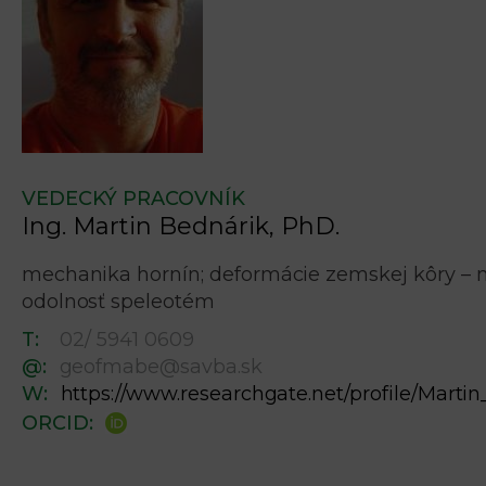
VEDECKÝ PRACOVNÍK
Ing. Martin Bednárik, PhD.
mechanika hornín; deformácie zemskej kôry – 
odolnosť speleotém
T:
02/ 5941 0609
@:
geofmabe@savba.sk
W:
https://www.researchgate.net/profile/Marti
ORCID: