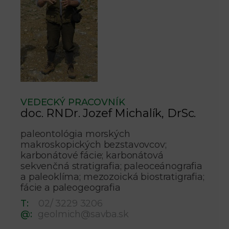
VEDECKÝ PRACOVNÍK
doc. RNDr. Jozef Michalík, DrSc.
paleontológia morských
makroskopických bezstavovcov;
karbonátové fácie; karbonátová
sekvenčná stratigrafia; paleoceánografia
a paleoklíma; mezozoická biostratigrafia;
fácie a paleogeografia
T:
02/ 3229 3206
@:
geolmich@savba.sk