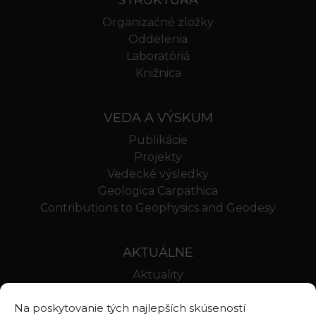
Organizačné zložky
Oddelenia
Laboratóriá
Knižnica
VEDA A VÝSKUM
Publikácie
Projekty
Vedecké výsledky
Geologica Carpathica
Contributions to Geophysics and Geodesy
AKTUÁLNE
Aktuality
Oznamy
Na poskytovanie tých najlepších skúseností
Stravovanie SAV