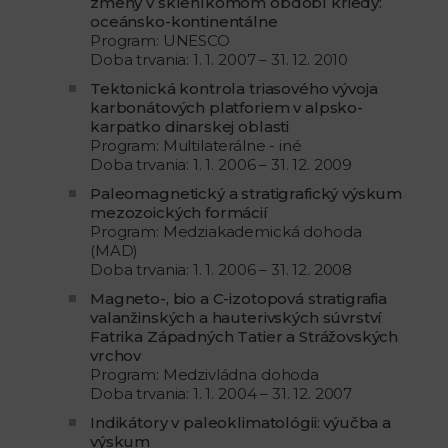
zmeny v skleníkomom období kriedy:
oceánsko-kontinentálne
Program: UNESCO
Doba trvania: 1. 1. 2007 – 31. 12. 2010
Tektonická kontrola triasového vývoja
karbonátových platforiem v alpsko-
karpatko dinarskej oblasti
Program: Multilaterálne - iné
Doba trvania: 1. 1. 2006 – 31. 12. 2009
Paleomagnetický a stratigrafický výskum
mezozoických formácií
Program: Medziakademická dohoda
(MAD)
Doba trvania: 1. 1. 2006 – 31. 12. 2008
Magneto-, bio a C-izotopová stratigrafia
valanžinských a hauterivských súvrství
Fatrika Západných Tatier a Strážovských
vrchov
Program: Medzivládna dohoda
Doba trvania: 1. 1. 2004 – 31. 12. 2007
Indikátory v paleoklimatológii: výučba a
výskum