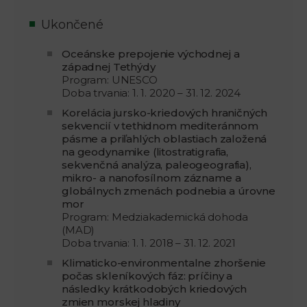
Ukončené
Oceánske prepojenie východnej a
západnej Tethýdy
Program: UNESCO
Doba trvania: 1. 1. 2020 – 31. 12. 2024
Korelácia jursko-kriedových hraničných
sekvencií v tethidnom mediteránnom
pásme a priľahlých oblastiach založená
na geodynamike (litostratigrafia,
sekvenčná analýza, paleogeografia),
mikro- a nanofosílnom zázname a
globálnych zmenách podnebia a úrovne
mor
Program: Medziakademická dohoda
(MAD)
Doba trvania: 1. 1. 2018 – 31. 12. 2021
Klimaticko-environmentalne zhoršenie
počas skleníkových fáz: príčiny a
následky krátkodobých kriedových
zmien morskej hladiny