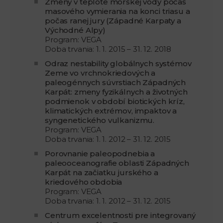
Zmeny v teplote morskej vody počas
masového vymierania na konci triasu a
počas ranej jury (Západné Karpaty a
Východné Alpy)
Program: VEGA
Doba trvania: 1. 1. 2015 – 31. 12. 2018
Odraz nestability globálnych systémov
Zeme vo vrchnokriedových a
paleogénnych súvrstiach Západných
Karpát: zmeny fyzikálnych a životných
podmienok v období biotických kríz,
klimatických extrémov, impaktov a
syngenetického vulkanizmu.
Program: VEGA
Doba trvania: 1. 1. 2012 – 31. 12. 2015
Porovnanie paleopodnebia a
paleooceanografie oblasti Západných
Karpát na začiatku jurského a
kriedového obdobia
Program: VEGA
Doba trvania: 1. 1. 2012 – 31. 12. 2015
Centrum excelentnosti pre integrovaný