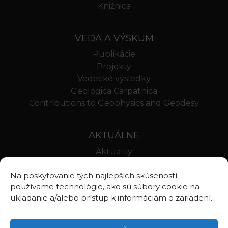
Knižnica
VEDA A VÝSKUM
Publikácie
Projekty
Vedecké výsledky
Geologica Carpathica
Contributions to Geophysics and Geodesy
AKTUÁLNE
Aktuality
Oznamy
Na poskytovanie tých najlepších skúseností
Stravovanie SAV
používame technológie, ako sú súbory cookie na
Webmail BA
ukladanie a/alebo prístup k informáciám o zariadení.
Webmail BB