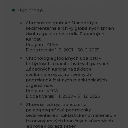
Ukončené
Chronostratigrafické štandardy a
sedimentárne archívy globálnych zmien
života a paleoprostredia Západných
Karpát
Program: APVV
Doba trvania: 1. 8. 2021 – 30. 6. 2025
Chronológia globálnych udalostí v
tethýdnych a paratethýdnych panvách
Západných Karpát na základe
evolučného vývoja a životných
podmienok fosílnych planktonických
organizmov.
Program: VEGA
Doba trvania: 1. 1. 2020 – 31. 12. 2023
Zloženie, zdroje, transport a
paleogeografické podmienky
sedimentácie siliciklastického materiálu v
triasovo/jurských hraničných súvrstviach
jednotiek oblasti Tatier