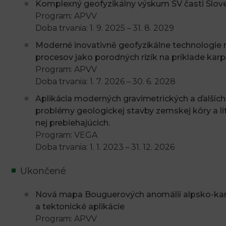
Komplexný geofyzikálny výskum SV časti Slov
Program: APVV
Doba trvania: 1. 9. 2025 – 31. 8. 2029
Moderné inovativně geofyzikálne technologie 
procesov jako porodných rizík na príklade kar
Program: APVV
Doba trvania: 1. 7. 2026 – 30. 6. 2028
Aplikácia moderných gravimetrických a ďalšíc
problémy geologickej stavby zemskej kôry a l
nej prebiehajúcich.
Program: VEGA
Doba trvania: 1. 1. 2023 – 31. 12. 2026
Ukončené
Nová mapa Bouguerových anomálií alpsko-karpa
a tektonické aplikácie
Program: APVV