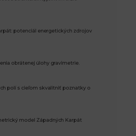
arpát: potenciál energetických zdrojov
nia obrátenej úlohy gravimetrie.
h polí s cieľom skvalitniť poznatky o
metrický model Západných Karpát