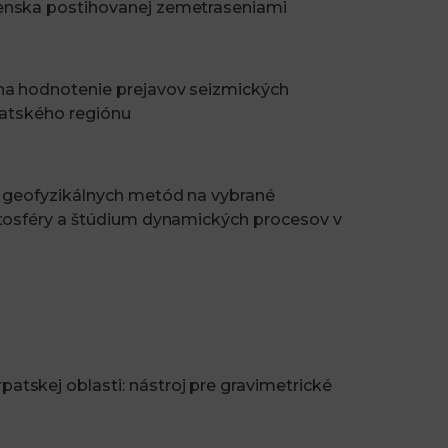
enska postihovanej zemetraseniami
na hodnotenie prejavov seizmických
patského regiónu
h geofyzikálnych metód na vybrané
itosféry a štúdium dynamických procesov v
tskej oblasti: nástroj pre gravimetrické