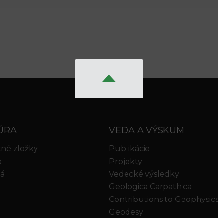
ÚRA
VEDA A VÝSKUM
né zložky
Publikácie
a
Projekty
iá
Vedecké výsledky
Geologica Carpathica
Contributions to Geophysic
Geodesy