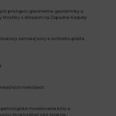
ých prístupov gravimetrie, geotermiky a
ky litosféry s dôrazom na Západné Karpaty
truktúry zemskej kôry a vrchného plášťa
t
rpretačných metódach
-petrologické modelovanie kôry a
ou štrukturálnej joint inverzie -