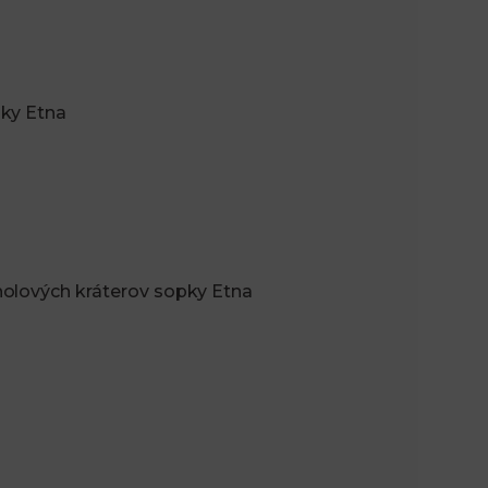
n
e
i
x
pky Etna
e
t
holových kráterov sopky Etna