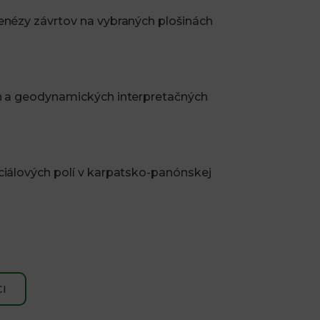
enézy závrtov na vybraných plošinách
h a geodynamických interpretačných
ciálových polí v karpatsko-panónskej
I