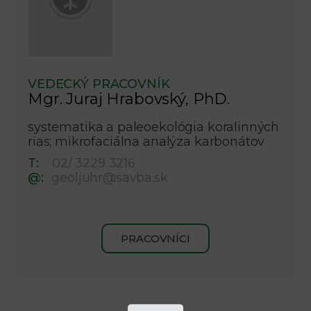
VEDECKÝ PRACOVNÍK
Mgr. Juraj Hrabovský, PhD.
systematika a paleoekológia koralinných
rias; mikrofaciálna analýza karbonátov
T:
02/ 3229 3216
@:
geoljuhr@savba.sk
PRACOVNÍCI