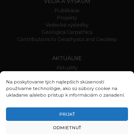
VEDA A VÝSKUM
Publikácie
Projekty
Vedecké výsledky
Geologica Carpathica
Contributions to Geophysics and Geodesy
AKTUÁLNE
Aktuality
Oznamy
Na poskytovanie tých najlepších skúseností
Stravovanie SAV
používame technológie, ako sú súbory cookie na
Webmail BA
ukladanie a/alebo prístup k informáciám o zariadení.
Webmail BB
PRIJAŤ
ODMIETNUŤ
©2026
Ústav vied o Zemi Slovenskej akadémie vied, v.v.i.