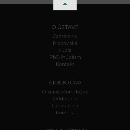
O ÚSTAVE
Zameranie
Pracoviská
Ľudia
PhD štúdium
Kontakt
ŠTRUKTÚRA
Organizačné zložky
Oddelenia
Laboratóriá
Knižnica