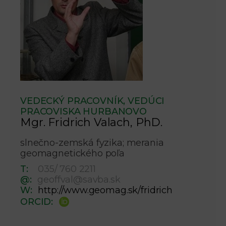
VEDECKÝ PRACOVNÍK, VEDÚCI
PRACOVISKA HURBANOVO
Mgr. Fridrich Valach, PhD.
slnečno-zemská fyzika; merania
geomagnetického poľa
T:
035/ 760 2211
@:
geoffval@savba.sk
W:
http://www.geomag.sk/fridrich
ORCID: