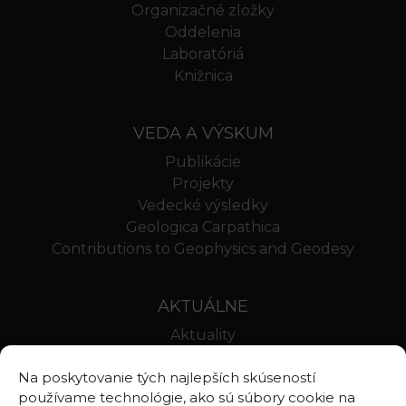
Organizačné zložky
Oddelenia
Laboratóriá
Knižnica
VEDA A VÝSKUM
Publikácie
Projekty
Vedecké výsledky
Geologica Carpathica
Contributions to Geophysics and Geodesy
AKTUÁLNE
Aktuality
Oznamy
Na poskytovanie tých najlepších skúseností
Stravovanie SAV
používame technológie, ako sú súbory cookie na
Webmail BA