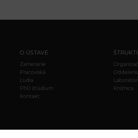
O ÚSTAVE
ŠTRUKT
Zameranie
Organizač
Pracoviská
Oddeleni
Ľudia
Laboratór
PhD štúdium
Knižnica
Kontakt