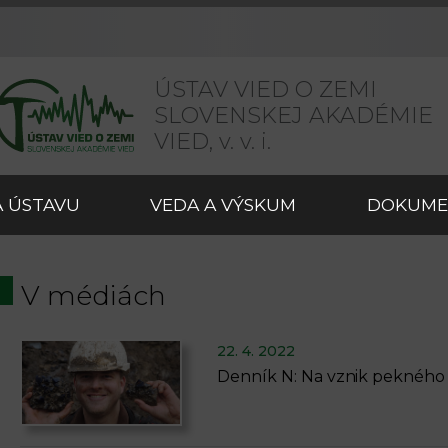
ÚSTAV VIED O ZEMI
SLOVENSKEJ AKADÉMIE
VIED,
v. v. i.
 ÚSTAVU
VEDA A VÝSKUM
DOKUME
V médiách
22. 4. 2022
Denník N: Na vznik pekného 