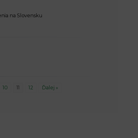
nia na Slovensku
10
11
12
Ďalej »