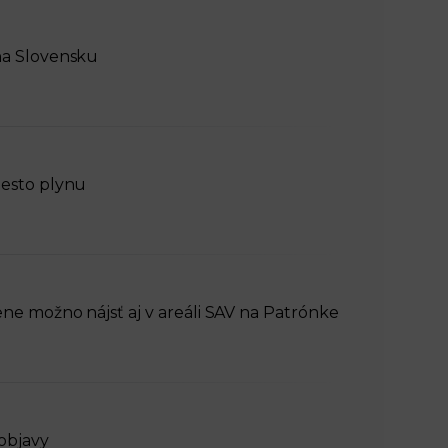
n
e
na Slovensku
i
x
e
t
iesto plynu
ne možno nájsť aj v areáli SAV na Patrónke
objavy