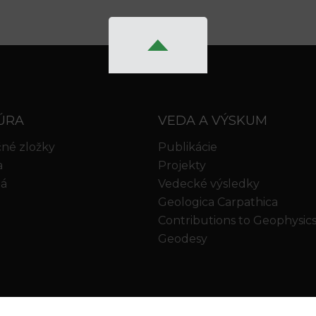
ÚRA
VEDA A VÝSKUM
né zložky
Publikácie
a
Projekty
iá
Vedecké výsledky
Geologica Carpathica
Contributions to Geophysic
Geodesy