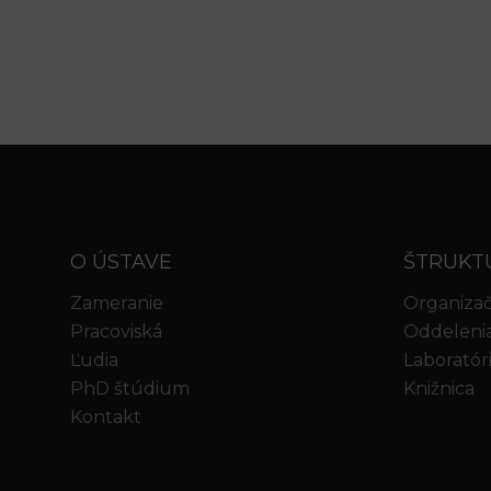
O ÚSTAVE
ŠTRUKT
Zameranie
Organizač
Pracoviská
Oddeleni
Ľudia
Laboratór
PhD štúdium
Knižnica
Kontakt