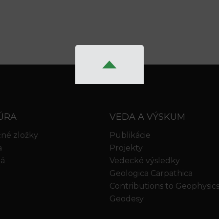
ÚRA
VEDA A VÝSKUM
né zložky
Publikácie
a
Projekty
iá
Vedecké výsledky
Geologica Carpathica
Contributions to Geophysic
Geodesy