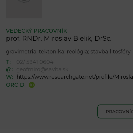
VEDECKÝ PRACOVNÍK
prof. RNDr. Miroslav Bielik, DrSc.
gravimetria; tektonika; reológia; stavba litosféry
T:
02/ 5941 0604
@:
geofmiro@savba.sk
W:
https://www.researchgate.net/profile/Mirosla
ORCID:
PRACOVNÍC