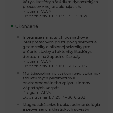
kôry a litosféry a štúdium dynamických
procesov v nej prebiehajúcich.
Program: VEGA
Doba trvania: 1. 1. 2023 – 31. 12. 2026
Ukončené
Integrácia najnovších poznatkov a
interpretačných prístupov gravimetrie,
geotermiky a hlbinnej seizmiky pre
určenie stavby a tektoniky litosféry s
dôrazom na Západné Karpaty
Program: VEGA
Doba trvania: 1. 1. 2019 – 31. 12. 2022
Multidisciplinárny výskum geofyzikálno-
štruktúrnych parametrov a
environmentálneho vplyvu zlomov
Západných Karpát
Program: APVV
Doba trvania: 1. 7. 2017 – 30. 6. 2021
Magnetická anizotropia, sedimentológia
a proveniencia klastických súvrství