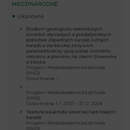
MEDZINÁRODNÉ
Ukončené
Štúdium geologicko-tektonických
korelácií alpínskych a predalpínskych
jednotiek Západných Karpát,Južných
Karpát a Vardarskej zóny a ich
paleotektonický vývoj počas vrchného
miocénu a pliocénu na území Slovenska
a Srbska
Program: Medziakademická dohoda
(MAD)
Doba trvania: –
-
Program: Medziakademická dohoda
(MAD)
Doba trvania: 1. 1. 2007 – 31. 12. 2008
Tektonická aktivita severnej časti Malých
Karpát
Program: Medziakademická dohoda
(MAD)