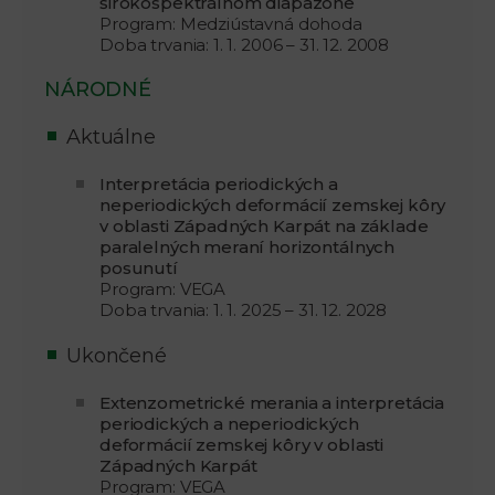
širokospektrálnom diapazóne
Program: Medziústavná dohoda
Doba trvania: 1. 1. 2006 – 31. 12. 2008
NÁRODNÉ
Aktuálne
Interpretácia periodických a
neperiodických deformácií zemskej kôry
v oblasti Západných Karpát na základe
paralelných meraní horizontálnych
posunutí
Program: VEGA
Doba trvania: 1. 1. 2025 – 31. 12. 2028
Ukončené
Extenzometrické merania a interpretácia
periodických a neperiodických
deformácií zemskej kôry v oblasti
Západných Karpát
Program: VEGA