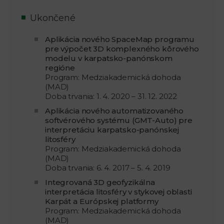
Ukončené
Aplikácia nového SpaceMap programu
pre výpočet 3D komplexného kôrového
modelu v karpatsko-panónskom
regióne
Program: Medziakademická dohoda
(MAD)
Doba trvania: 1. 4. 2020 – 31. 12. 2022
Aplikácia nového automatizovaného
softvérového systému (GMT-Auto) pre
interpretáciu karpatsko-panónskej
litosféry
Program: Medziakademická dohoda
(MAD)
Doba trvania: 6. 4. 2017 – 5. 4. 2019
Integrovaná 3D geofyzikálna
interpretácia litosféry v stykovej oblasti
Karpát a Európskej platformy
Program: Medziakademická dohoda
(MAD)