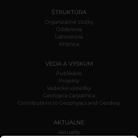
ŠTRUKTÚRA
Organizačné zložky
Oddelenia
Laboratóriá
Knižnica
VEDA A VÝSKUM
Publikácie
Projekty
Vedecké výsledky
Geologica Carpathica
Contributions to Geophysics and Geodesy
AKTUÁLNE
Aktuality