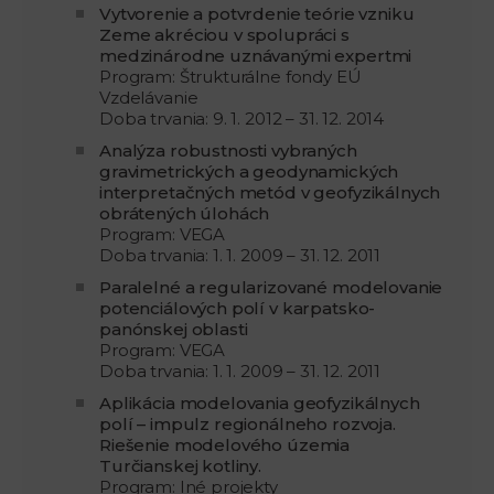
Vytvorenie a potvrdenie teórie vzniku
Zeme akréciou v spolupráci s
medzinárodne uznávanými expertmi
Program: Štrukturálne fondy EÚ
Vzdelávanie
Doba trvania: 9. 1. 2012 – 31. 12. 2014
Analýza robustnosti vybraných
gravimetrických a geodynamických
interpretačných metód v geofyzikálnych
obrátených úlohách
Program: VEGA
Doba trvania: 1. 1. 2009 – 31. 12. 2011
Paralelné a regularizované modelovanie
potenciálových polí v karpatsko-
panónskej oblasti
Program: VEGA
Doba trvania: 1. 1. 2009 – 31. 12. 2011
Aplikácia modelovania geofyzikálnych
polí – impulz regionálneho rozvoja.
Riešenie modelového územia
Turčianskej kotliny.
Program: Iné projekty