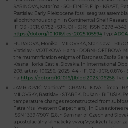
ŠARINOVÁ, Katarína - SCHEINER, Filip - KRAFT, Pe
Rastislav. Early Pleistocene fossil seagrass assembl
allochthonous origin. In Continental Shelf Research, 
IF, Q3 - JCR, 0.752 - SJR, Q1 - SJR). ISSN 0278-434
https://doi.org/10.1016/j.csr.2025.105594
Typ:
ADC
HURAIOVÁ, Monika - MILOVSKÁ, Stanislava - BIROŇ,
Vratislav - VOJTKOVÁ, Hana - DÖRNHÖFEROVÁ, Mic
the mummification enigma of Baroness Zsofia Ser
Krasna Horka Castle, Slovakia. In International Biod
208, art.no. 106256. (2025: 4.4 - IF, Q2 - JCR, 0.87
na:
https://doi.org/10.1016/j.ibiod.2025.106256
Typ:
JAMBROVIĆ, Martina** - CHAMUTIOVÁ, Tímea - HAM
MILOVSKÝ, Rastislav - STAREK, Dušan - BITUŠÍK, Pe
temperature changes reconstructed from subfossil
Tatra Mts., Western Carpathians). In Quaestiones reru
ISSN 1339-7907. (26th Seminar of Czech and Slovak
a postglaciálny klimatický vývoj Vysokých Tatier