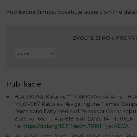
Publikačná činnosť obsahuje údaje z on-line data
ZVOĽTE SI ROK PRE VÝP
Publikácie
HLADÍKOVÁ, Katarína** - PANKOWSKÁ, Anna - HLA
MILOVSKÝ, Rastislav. Navigating the Flames: Compar
Roman and Early Medieval Periods at Gbely-Kojatín
2026, vol. 68, no. 4, p. 818-830. (2025: 1.4 - IF, 0.6
na:
https://doi.org/10.1111/arcm.70101
Typ:
ADCA
HOLCOVÁ, Katarína** - HAVELCOVÁ, Martina - SH