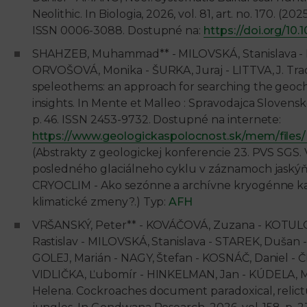
Neolithic. In Biologia, 2026, vol. 81, art. no. 170. (2025
ISSN 0006-3088. Dostupné na:
https://doi.org/10
SHAHZEB, Muhammad** - MILOVSKÁ, Stanislava - M
ORVOŠOVÁ, Monika - ŠURKA, Juraj - LITTVA, J. Tra
speleothems: an approach for searching the geo
insights. In Mente et Malleo : Spravodajca Slovenskej
p. 46. ISSN 2453-9732. Dostupné na internete:
https://www.geologickaspolocnost.sk/mem/fil
(Abstrakty z geologickej konferencie 23. PVS SGS. 
posledného glaciálneho cyklu v záznamoch jaskýň 
CRYOCLIM - Ako sezónne a archívne kryogénne kar
klimatické zmeny?.) Typ:
AFH
VRŠANSKÝ, Peter** - KOVÁČOVÁ, Zuzana - KOTULOVÁ
Rastislav - MILOVSKÁ, Stanislava - STAREK, Dušan
GOLEJ, Marián - NAGY, Štefan - KOSNÁČ, Daniel - 
VIDLIČKA, Ľubomír - HINKELMAN, Jan - KÚDELA, 
Helena. Cockroaches document paradoxical, relict