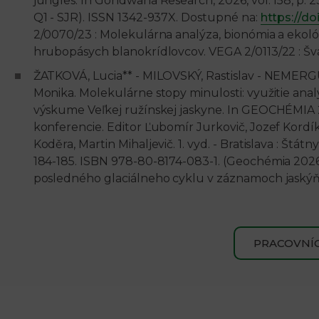
jungles. In Gondwana Research, 2026, vol. 158, p. 234-
Q1 - SJR). ISSN 1342-937X. Dostupné na:
https://doi
2/0070/23 : Molekulárna analýza, bionómia a eko
hrubopásych blanokrídlovcov. VEGA 2/0113/22 : Šváb
ŽATKOVÁ, Lucia** - MILOVSKÝ, Rastislav - NEMERG
Monika. Molekulárne stopy minulosti: využitie an
výskume Veľkej ružínskej jaskyne. In GEOCHÉMIA 
konferencie. Editor Ľubomír Jurkovič, Jozef Kordík,
Koděra, Martin Mihaljevič. 1. vyd. - Bratislava : Štá
184-185. ISBN 978-80-8174-083-1. (Geochémia 2026.
posledného glaciálneho cyklu v záznamoch jaskýň a
PRACOVNÍC