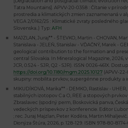
[Deglaciation and postglacial climatic evolution re
Tatra Mountains]. APVV-20-0358 : Čítanie v prírodný
prostredia a klimatických zmien zaznamenaná v al
VEGA 2/0162/25 : Klimatické zvraty posledného gla
Slovenska..) Typ:
AFH
MAJZLAN, Juraj** - ŠTEVKO, Martin - CHOVAN, Mart
Stanislava - JELEŇ, Stanislav - VĎAČNÝ, Marek - GE
geological contribution to the formation and prese
central Slovakia. In Mineralogical Magazine, 2026, vol.
JCR, 0.524 - SJR, Q2 - SJR). ISSN 0026-461X. Dostu
https://doi.org/10.1180/mgm.2025.10127
(APVV-22-0
skupiny: mobilita prvkov, supergénne produkty a ich
MIKUDÍKOVÁ, Marika** - DEMKO, Rastislav - UHER, 
stabilných izotopov C a O, REE a stopových prvkov 
Zbraslavec (spodný perm, Boskovická panva, Česk
vedeckých príspevkov z konferencie. Editor Ľubomí
; rec. Juraj Majzlan, Peter Koděra, Martin Mihaljevič.
Dionýza Štúra, 2026, p. 128-129. ISBN 978-80-8174