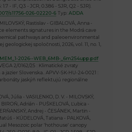
: 1.7 - IF, Q3 - JCR, 0.386 - SJR, Q2 - SJR).
.1007/s11756-026-02220-6
Typ:
ADDA
ILOVSKÝ, Rastislav - GIBALOVÁ, Anna -
ce elements signatures in the Modrá cave
chemical pathways and paleoenvironmental
 geologickej spoločnosti, 2026, vol. 11, no. 1,
es/MEM_1-2026--WEB_6MB-_6m254upp.pdf
VEGA 2/0162/25 : Klimatické zvraty
a jazier Slovenska.. APVV-SK-HU-24-0021 :
bonáty jaskýň reflektujú regionálne
, Júlia - VASILENKO, D. V. - MILOVSKÝ,
 - BIROŇ, Adrián - PUŠKELOVÁ, Ľubica -
ČERŇANSKÝ, Andrej - ČESÁNEK, Martin -
Matúš - KÚDELOVÁ, Tatiana - PALKOVÁ,
ual Mesozoic polar 'hothouse' canopy