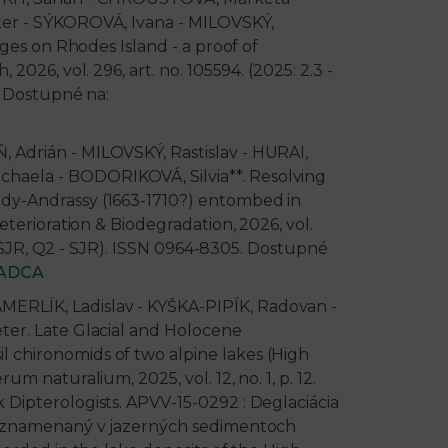
ter - SÝKOROVÁ, Ivana - MILOVSKÝ,
ages on Rhodes Island - a proof of
2026, vol. 296, art. no. 105594. (2025: 2.3 -
3. Dostupné na:
A
 Adrián - MILOVSKÝ, Rastislav - HURAI,
haela - BODORIKOVÁ, Silvia**. Resolving
edy-Andrassy (1663-1710?) entombed in
eterioration & Biodegradation, 2026, vol.
6 - SJR, Q2 - SJR). ISSN 0964-8305. Dostupné
ADCA
ERLÍK, Ladislav - KYŠKA-PIPÍK, Radovan -
ter. Late Glacial and Holocene
 chironomids of two alpine lakes (High
m naturalium, 2025, vol. 12, no. 1, p. 12.
 Dipterologists. APVV-15-0292 : Deglaciácia
 zaznamenaný v jazerných sedimentoch