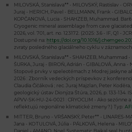
MILOVSKÁ, Stanislava** - MILOVSKÝ, Rastislav - 
Juraj - HERICH, Pavel - BELLMANN, Frank - GIBA
KOPČANOVÁ, Lucia - SHAHZEB, Muhammad. Barite cry
Cryogenic mineral assemblage from cave glaciated 
2026, vol. 701, art. no. 123172. (2025: 3.6 - IF, Q1 - J
Dostupné na:
https://doi.org/10.1016/j.chemgeo.20
zvraty posledného glaciálneho cyklu v záznamoch j
MILOVSKÁ, Stanislava** - SHAHZEB, Muhammad - M
ŠURKA, Juraj - BIROŇ, Adrián - GIBALOVÁ, Anna - N
Stopové prvky v speleotémach z Modrej jaskyne 
2026 : Zborník vedeckých príspevkov z konferencie
Claudia Čičáková ; rec. Juraj Majzlan, Peter Koděra, M
geologický ústav Dionýza Štúra, 2026, p. 133-134.
APVV-SK-HU-24-0021 : CRYOCLIM - Ako sezónne a 
reflektujú regionálne klimatické zmeny?.) Typ:
AF
MITTER, Bruno - VRŠANSKÝ, Peter** - LINARES-
Jana - KOTULOVÁ, Júlia - PÁLKOVÁ, Helena - MILOVS
Daniel - AMANO, Noel. Systematic Baikal seal huntin