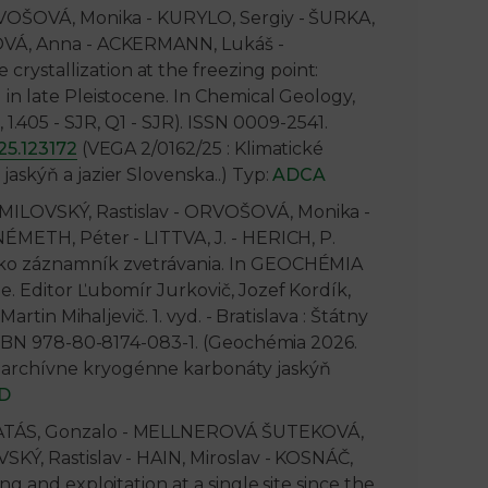
ORVOŠOVÁ, Monika - KURYLO, Sergiy - ŠURKA,
LOVÁ, Anna - ACKERMANN, Lukáš -
stallization at the freezing point:
in late Pleistocene. In Chemical Geology,
CR, 1.405 - SJR, Q1 - SJR). ISSN 0009-2541.
25.123172
(VEGA 2/0162/25 : Klimatické
askýň a jazier Slovenska..) Typ:
ADCA
ILOVSKÝ, Rastislav - ORVOŠOVÁ, Monika -
ÉMETH, Péter - LITTVA, J. - HERICH, P.
ako záznamník zvetrávania. In GEOCHÉMIA
. Editor Ľubomír Jurkovič, Jozef Kordík,
artin Mihaljevič. 1. vyd. - Bratislava : Štátny
 ISBN 978-80-8174-083-1. (Geochémia 2026.
archívne kryogénne karbonáty jaskýň
D
MATÁS, Gonzalo - MELLNEROVÁ ŠUTEKOVÁ,
KÝ, Rastislav - HAIN, Miroslav - KOSNÁČ,
g and exploitation at a single site since the