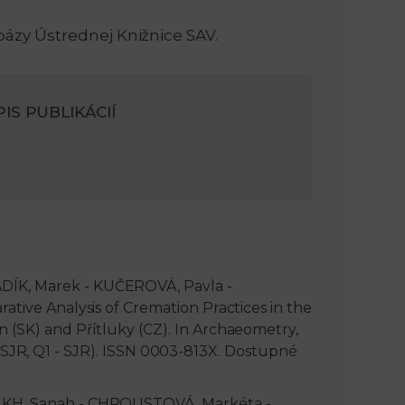
bázy Ústrednej Knižnice SAV.
n
e
i
x
IS PUBLIKÁCIÍ
e
t
DÍK, Marek - KUČEROVÁ, Pavla -
ative Analysis of Cremation Practices in the
 (SK) and Přítluky (CZ). In Archaeometry,
26 - SJR, Q1 - SJR). ISSN 0003-813X. Dostupné
AIKH, Sanah - CHROUSTOVÁ, Markéta -