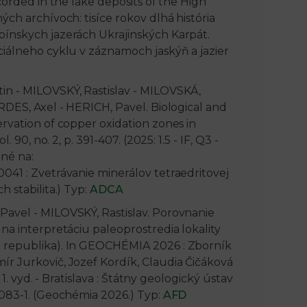
corded in the lake deposits of the High
ch archívoch: tisíce rokov dlhá história
pínskych jazerách Ukrajinských Karpát.
ciálneho cyklu v záznamoch jaskýň a jazier
in - MILOVSKÝ, Rastislav - MILOVSKÁ,
RDES, Axel - HERICH, Pavel. Biological and
rvation of copper oxidation zones in
 90, no. 2, p. 391-407. (2025: 1.5 - IF, Q3 -
pné na:
041 : Zvetrávanie minerálov tetraedritovej
 stabilita.) Typ:
ADCA
Pavel - MILOVSKÝ, Rastislav. Porovnanie
na interpretáciu paleoprostredia lokality
á republika). In GEOCHÉMIA 2026 : Zborník
r Jurkovič, Jozef Kordík, Claudia Čičáková
 1. vyd. - Bratislava : Štátny geologický ústav
-083-1. (Geochémia 2026.) Typ:
AFD