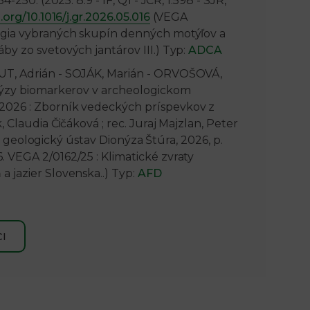
250. (2025: 8.9 - IF, Q1 - JCR, 1.598 - SJR,
.org/10.1016/j.gr.2026.05.016
(VEGA
lógia vybraných skupín denných motýľov a
y zo svetových jantárov III.) Typ:
ADCA
UT, Adrián - SOJÁK, Marián - ORVOŠOVÁ,
alýzy biomarkerov v archeologickom
2026 : Zborník vedeckých príspevkov z
 Claudia Čičáková ; rec. Juraj Majzlan, Peter
tny geologický ústav Dionýza Štúra, 2026, p.
 VEGA 2/0162/25 : Klimatické zvraty
 jazier Slovenska..) Typ:
AFD
I