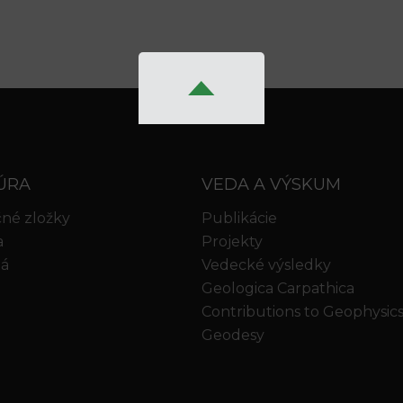
ÚRA
VEDA A VÝSKUM
né zložky
Publikácie
a
Projekty
iá
Vedecké výsledky
Geologica Carpathica
Contributions to Geophysic
Geodesy