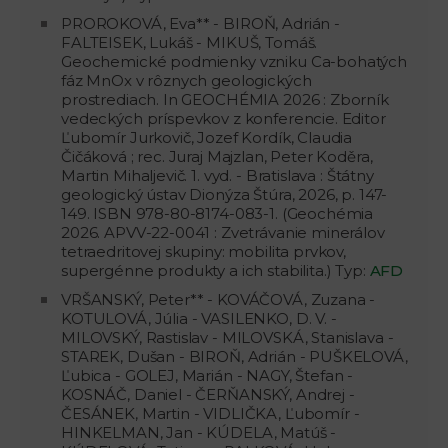
PROROKOVÁ, Eva** - BIROŇ, Adrián -
FALTEISEK, Lukáš - MIKUŠ, Tomáš.
Geochemické podmienky vzniku Ca-bohatých
fáz MnOx v rôznych geologických
prostrediach. In GEOCHÉMIA 2026 : Zborník
vedeckých príspevkov z konferencie. Editor
Ľubomír Jurkovič, Jozef Kordík, Claudia
Čičáková ; rec. Juraj Majzlan, Peter Koděra,
Martin Mihaljevič. 1. vyd. - Bratislava : Štátny
geologický ústav Dionýza Štúra, 2026, p. 147-
149. ISBN 978-80-8174-083-1. (Geochémia
2026. APVV-22-0041 : Zvetrávanie minerálov
tetraedritovej skupiny: mobilita prvkov,
supergénne produkty a ich stabilita.) Typ:
AFD
VRŠANSKÝ, Peter** - KOVÁČOVÁ, Zuzana -
KOTULOVÁ, Júlia - VASILENKO, D. V. -
MILOVSKÝ, Rastislav - MILOVSKÁ, Stanislava -
STAREK, Dušan - BIROŇ, Adrián - PUŠKELOVÁ,
Ľubica - GOLEJ, Marián - NAGY, Štefan -
KOSNÁČ, Daniel - ČERŇANSKÝ, Andrej -
ČESÁNEK, Martin - VIDLIČKA, Ľubomír -
HINKELMAN, Jan - KÚDELA, Matúš -