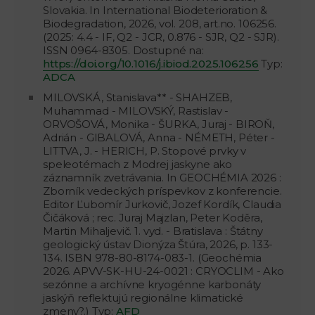
Slovakia. In International Biodeterioration &
Biodegradation, 2026, vol. 208, art.no. 106256.
(2025: 4.4 - IF, Q2 - JCR, 0.876 - SJR, Q2 - SJR).
ISSN 0964-8305. Dostupné na:
https://doi.org/10.1016/j.ibiod.2025.106256
Typ:
ADCA
MILOVSKÁ, Stanislava** - SHAHZEB,
Muhammad - MILOVSKÝ, Rastislav -
ORVOŠOVÁ, Monika - ŠURKA, Juraj - BIROŇ,
Adrián - GIBALOVÁ, Anna - NÉMETH, Péter -
LITTVA, J. - HERICH, P. Stopové prvky v
speleotémach z Modrej jaskyne ako
záznamník zvetrávania. In GEOCHÉMIA 2026 :
Zborník vedeckých príspevkov z konferencie.
Editor Ľubomír Jurkovič, Jozef Kordík, Claudia
Čičáková ; rec. Juraj Majzlan, Peter Koděra,
Martin Mihaljevič. 1. vyd. - Bratislava : Štátny
geologický ústav Dionýza Štúra, 2026, p. 133-
134. ISBN 978-80-8174-083-1. (Geochémia
2026. APVV-SK-HU-24-0021 : CRYOCLIM - Ako
sezónne a archívne kryogénne karbonáty
jaskýň reflektujú regionálne klimatické
zmeny?.) Typ:
AFD