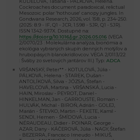
KÚDELOVÁ, Tatiana - PALKOVÁ, Helena.
Cockroaches document paradoxical, relictual
Mesozoic polar 'hothouse' canopy jungles. In
Gondwana Research, 2026, vol. 158, p. 234-250.
(2025: 8.9 - IF, Q1 - JCR, 1.598 - SJR, Q1 - SJR).
ISSN 1342-937X. Dostupné na:
https://doi.org/10.1016/j.gr.2026.05.016
(VEGA
2/0070/23 : Molekulárna analýza, bionómia a
ekológia vybraných skupín denných motýľov a
hrubopásych blanokrídlovcov. VEGA 2/0113/22
: Šváby zo svetových jantárov III.) Typ:
ADCA
VRŠANSKÝ, Peter** - KOTULOVÁ, Júlia -
PÁLKOVÁ, Helena - STAREK, Dušan -
ANTOLÍKOVÁ, Silvia - JÓZSA, Štefan -
HAVELCOVÁ, Martina - VRŠANSKÁ, Lucia -
HAIN, Miroslav - PEYROT, Daniel -
HINKELMAN, Jan - GARROUSTE, Romain -
HULVÁK, Michal - BIROŇ, Adrián - GOLEJ,
Marián - ŠTEVKO, Martin - FEKETE, Kamil -
SENDI, Hemen - ŠMÍDOVÁ, Lucia -
NÉRAUDEAU, Didier - POINAR, George -
AZAR, Dany - KÁČEROVÁ, Júlia - NAGY, Štefan
- BEZERRA, Francisco Irineudo - MIKUŠ,