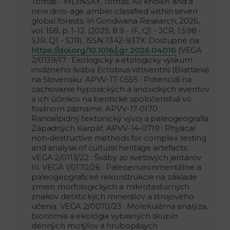
Tomáš - MLYNSKÝ, Tomáš. All known and a
new dino-age amber classified within seven
global forests. In Gondwana Research, 2026,
vol. 158, p. 1-12. (2025: 8.9 - IF, Q1 - JCR, 1.598 -
SJR, Q1 - SJR). ISSN 1342-937X. Dostupné na:
https://doi.org/10.1016/j.gr.2026.04.016
(VEGA
2/0139/17 : Ekologický a etologický výskum
invázneho švába Ectobius vittiventris (Blattaria)
na Slovensku. APVV-17-0555 : Potenciál na
zachovanie hypoxických a anoxických eventov
a ich účinkov na bentické spoločenstvá vo
fosílnom zázname. APVV-17-0170 :
Ranoalpidný tektonický vývoj a paleogeografia
Západných Karpát. APVV-14-0719 : Physical
non-destructive methods for complex testing
and analysis of cultural heritage artefacts.
VEGA 2/0113/22 : Šváby zo svetových jantárov
III. VEGA 1/0170/26 : Paleoenvironmentálne a
paleogeografické rekonštrukcie na základe
zmien morfologických a mikrotextúrnych
znakov detritických minerálov a strojového
učenia. VEGA 2/0070/23 : Molekulárna analýza,
bionómia a ekológia vybraných skupín
denných motýľov a hrubopásych