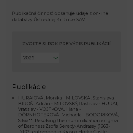
Publikačná činnosť obsahuje údaje z on-line
databázy Ústrednej Knižnice SAV.
ZVOĽTE SI ROK PRE VÝPIS PUBLIKÁCIÍ
Publikácie
HURAIOVÁ, Monika - MILOVSKÁ, Stanislava -
BIROŇ, Adrián - MILOVSKÝ, Rastislav - HURAI,
Vratislav - VOJTKOVÁ, Hana -
DÖRNHÖFEROVÁ, Michaela - BODORIKOVÁ,
Silvia**. Resolving the mummification enigma
of Baroness Zsofia Seredy-Andrassy (1663-
1710?) entombed in Krasna Horka Castle,