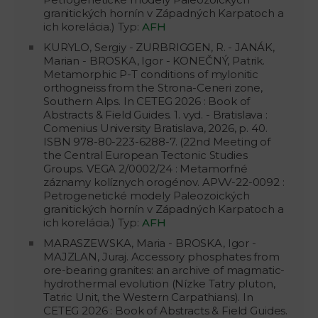
granitických hornín v Západných Karpatoch a
ich korelácia.) Typ:
AFH
KURYLO, Sergiy - ZURBRIGGEN, R. - JANÁK,
Marian - BROSKA, Igor - KONEČNÝ, Patrik.
Metamorphic P-T conditions of mylonitic
orthogneiss from the Strona-Ceneri zone,
Southern Alps. In CETEG 2026 : Book of
Abstracts & Field Guides. 1. vyd. - Bratislava :
Comenius University Bratislava, 2026, p. 40.
ISBN 978-80-223-6288-7. (22nd Meeting of
the Central European Tectonic Studies
Groups. VEGA 2/0002/24 : Metamorfné
záznamy kolíznych orogénov. APVV-22-0092 :
Petrogenetické modely Paleozoických
granitických hornín v Západných Karpatoch a
ich korelácia.) Typ:
AFH
MARASZEWSKA, Maria - BROSKA, Igor -
MAJZLAN, Juraj. Accessory phosphates from
ore-bearing granites: an archive of magmatic-
hydrothermal evolution (Nízke Tatry pluton,
Tatric Unit, the Western Carpathians). In
CETEG 2026 : Book of Abstracts & Field Guides.