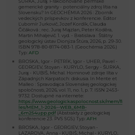
ŠURKA, Juraj. Frakcionované permské
gemerické granity - potenciálny zdroj lítia na
Slovensku? In GEOCHÉMIA 2026 : Zborník
vedeckých príspevkov z konferencie. Editor
Ľubomír Jurkovič, Jozef Kordík, Claudia
Čičáková ; rec. Juraj Majzlan, Peter Koděra,
Martin Mihaljevič. 1. vyd. - Bratislava : Štátny
geologický ústav Dionýza Štúra, 2026, p. 29-30.
ISBN 978-80-8174-083-1. (Geochémia 2026.)
Typ:
AFD
BROSKA, Igor - PETRÍK, Igor - UHER, Pavel -
GEORGIEV, Stoyan - KURYLO, Sergiy - ŠURKA,
Juraj - KUBIŠ, Michal. Horninové zdroje lítia v
Západných Karpatoch: diskusia. In Mente et
Malleo : Spravodajca Slovenskej geologickej
spoločnosti, 2026, vol. 11, no. 1, p. 7. ISSN 2453-
9732. Dostupné na internete:
https://www.geologickaspolocnost.sk/mem/fi
les/MEM_1-2026--WEB_6MB-
_6m254upp.pdf
(Abstrakty z geologickej
konferencie 23. PVS SGS.) Typ:
AFH
BROSKA, Igor - GEORGIEV, Stoyan -
LAZAROVA, Anna - KUBIŠ, Michal - KURYLO,