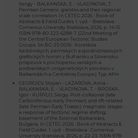
Sergiy - BALKANSKA, E. - VLADINOVA, T.
Permian Gemeric granites and their regional
scale correlation. In CETEG 2026 : Book of
Abstracts & Field Guides. 1. vyd. - Bratislava :
Comenius University Bratislava, 2026, p. 14-15.
ISBN 978-80-223-6288-7. (22nd Meeting of
the Central European Tectonic Studies
Groups. Sk-BG-23-0016 : Korelácia
karbónskych, permských a spodnotriasových
grafitických hornín v Bulharsku a Slovensku:
príspevok k pochopeniu variských a
postvarískych orogenetických procesov v
Balkanidách a Centrálnej Europe.) Typ:
AFH
GEORGIEV, Stoyan - LAZAROVA, Anna -
BALKANSKA, E. - VLADINOVA, T. - BROSKA,
Igor - KURYLO, Sergiy. Post-collisional (late
Carboniferous-early Permian) and rift-related
(late Permian-Early Triassic) magmatic stages -
a response of tectonic regime shifting,
basement of the External Balkanides,
Bulgaria. In CETEG 2026 : Book of Abstracts &
Field Guides. 1. vyd. - Bratislava : Comenius
University Bratislava, 2026, p. 22-23. ISBN 978-