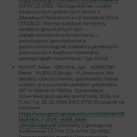
https://doi.org/10.1007/s00710-026-00988-8
(APVV-22-0092 : Petrogenetické modely
Paleozoických granitických hornín v
Západných Karpatoch a ich korelácia. VEGA
1/0028/23 : Kôrovo-plášťové komplexy
variských geosutúrnych zón
západokarpatského fundamentu –
petrologicko-geochemické a
geochrononologické indikátory periférnych
paleozoických bazénov Gondwany,
paleogeografická korelácia.) Typ:
ADCA
KOHÚT, Milan - BROSKA, Igor - KONEČNÝ,
Patrik - KURYLO, Sergiy - YI, Keewook. Má
detailný výskum malého granitového telesa
význam pre poznanie variských granitoidov
ZK? In Mente et Malleo : Spravodajca
Slovenskej geologickej spoločnosti, 2026, vol.
11, no. 1, p. 25-26. ISSN 2453-9732. Dostupné na
internete:
https://www.geologickaspolocnost.sk/mem/fi
les/MEM_1-2026--WEB_6MB-
_6m254upp.pdf
(Abstrakty z geologickej
konferencie 23. PVS SGS. APVV-22-0092 :
Petrogenetické modely Paleozoických