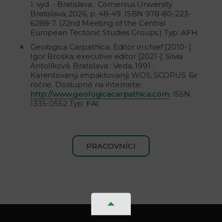
1. vyd. - Bratislava : Comenius University
Bratislava, 2026, p. 48-49. ISBN 978-80-223-
6288-7. (22nd Meeting of the Central
European Tectonic Studies Groups.) Typ:
AFH
Geologica Carpathica. Editor in chief [2010- ]:
Igor Broska; executive editor [2021-]: Silvia
Antolíková. Bratislava : Veda, 1991-.
Karentovaný, impaktovaný, WOS, SCOPUS. 6x
ročne. Dostupné na internete:
http://www.geologicacarpathica.com
. ISSN
1335-0552 Typ:
FAI
PRACOVNÍCI