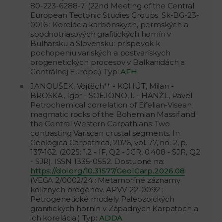
80-223-6288-7. (22nd Meeting of the Central
European Tectonic Studies Groups. Sk-BG-23-
0016 : Korelácia karbónskych, permských a
spodnotriasových grafitických hornín v
Bulharsku a Slovensku: príspevok k
pochopeniu variských a postvarískych
orogenetických procesov v Balkanidách a
Centrálnej Europe.) Typ:
AFH
JANOUŠEK, Vojtěch** - KOHÚT, Milan -
BROSKA, Igor - SOEJONO, I. - HANŽL, Pavel.
Petrochemical correlation of Eifelian-Visean
magmatic rocks of the Bohemian Massif and
the Central Western Carpathians: Two
contrasting Variscan crustal segments. In
Geologica Carpathica, 2026, vol. 77, no. 2, p.
137-162. (2025: 1.2 - IF, Q2 - JCR, 0.408 - SJR, Q2
- SJR). ISSN 1335-0552. Dostupné na:
https://doi.org/10.31577/GeolCarp.2026.08
(VEGA 2/0002/24 : Metamorfné záznamy
kolíznych orogénov. APVV-22-0092 :
Petrogenetické modely Paleozoických
granitických hornín v Západných Karpatoch a
ich korelácia.) Typ:
ADDA