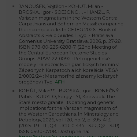
JANOUŠEK, Vojtěch - KOHÚT, Milan -
BROSKA, Igor - SOEJONO, I. - HANŽL, P.
Variscan magmatism in the Western Central
Carpathians and Bohemian Massif: comparing
the incomparable. In CETEG 2026 : Book of
Abstracts & Field Guides. 1. vyd. - Bratislava :
Comenius University Bratislava, 2026, p. 27-28.
ISBN 978-80-223-6288-7. (22nd Meeting of
the Central European Tectonic Studies
Groups. APVV-22-0092 : Petrogenetické
modely Paleozoických granitických hornín v
Západných Karpatoch a ich korelácia. VEGA
2/0002/24 : Metamorfné záznamy kolíznych
orogénov.) Typ:
AFH
KOHÚT, Milan** - BROSKA, Igor - KONEČNÝ,
Patrik - KURYLO, Sergiy - YI, Keewook. The
Staré mesto granite: its dating and genetic
implications for the Variscan magmatism of
the Western Carpathians. In Mineralogy and
Petrology, 2026, vol. 120, no. 2, p. 395-413.
(2025: 1.9 - IF, Q3 - JCR, 0.434 - SJR, Q2 - SJR).
ISSN 0930-0708. Dostupné na: